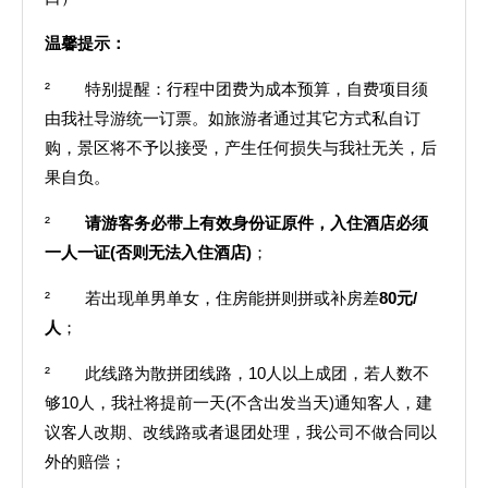
温馨提示：
² 特别提醒：行程中团费为成本预算，自费项目须
由我社导游统一订票。如旅游者通过其它方式私自订
购，景区将不予以接受，产生任何损失与我社无关，后
果自负。
²
请游客务必带上有效身份证原件，入住酒店必须
一人一证(否则无法入住酒店)
；
² 若出现单男单女，住房能拼则拼或补房差
80元/
人
；
² 此线路为散拼团线路，10人以上成团，若人数不
够10人，我社将提前一天(不含出发当天)通知客人，建
议客人改期、改线路或者退团处理，我公司不做合同以
外的赔偿；