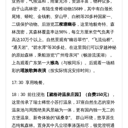
亚热带，气候温和，雨量充沛，资源丰富，物种众多。
由于山高林密，有陆生脊椎动物158种，其中有白颈长
尾雉、蟒蛇、金钱豹、穿山甲、白鹇等20多种国家一、
二级保护动物。后游览
三桠塘幽谷
，这里地貌奇特、森
林茂密，其森林覆盖率达98%，每立方厘米空气负离子
高达10万个以上。自然景观有“幽谷翠竹”、“飞流仙桥”、
“通天岩”、“碧水潭”等30多处。在这里我们可以穿越神秘
的原始森林，乘船游览“广州母亲河”（畅游流溪湖），
上岛观看广东第一大
猴岛
（与猴同乐）。后观看一场精
彩的
瑶族歌舞表演
（按实际情况安排时间）。
17: 30 享用晚餐。
18：30 前往浸泡
【崴格诗温泉庄园】（自费150元）
，
这里传承了瑞士稀世小苏打温泉，37座自然生态的室外
温泉池与周围绝美风景融为一体，更有国内独一无二的
古堡温泉、新奇体验的“碳桑拿”。 群山环绕，悠享原生
态纯氧森林。置身其中凡尘琐事涤荡殆尽，顿觉澄明通