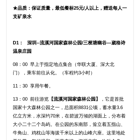
★品质：保证质量，最低餐标25元/人以上，赠送每人一
支矿泉水
D1
：
深圳--流溪河国家森林公园/三桠塘幽谷—
崴格诗
温泉庄园
08：00 早上于指定地点集合（华联大厦、深大北
门），乘车前往从化。（车程约3小时）
11：30 享用午餐。
13：00 前往游览
【流溪河国家森林公园】
，它是首批
国家十大森林公园之一，总面积8831公顷，蓄水量3.6
亿立方米，水深约70米，在碧波万倾的湖面上，分布着
大小二十二个岛屿。在公园的东南部，耸立着五指山、
牛角山、鸡枕山等海拔千米以上的山峰六座。这里地处