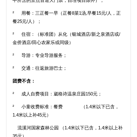
中所含的景点首道大门票，自理项目除外）；
² 用餐：三正餐一早（正餐8菜1汤,早餐15元/人，正
餐25元/人）；
² 住宿：（标准团）从化（银城酒店/新之泉酒店或/
金侨酒店/田心农家乐或同级）
² 导游：专业导游服务；
² 交通：往返旅游巴士；
团费不含：
² 成人自费项目：崴格诗温泉庄园150元；
² 小童收费标准：餐费 （1.4米以下已含，
1.4米以上补45元）
流溪河国家森林公园 （1.4米以下已含，1.4米以上补
35元）