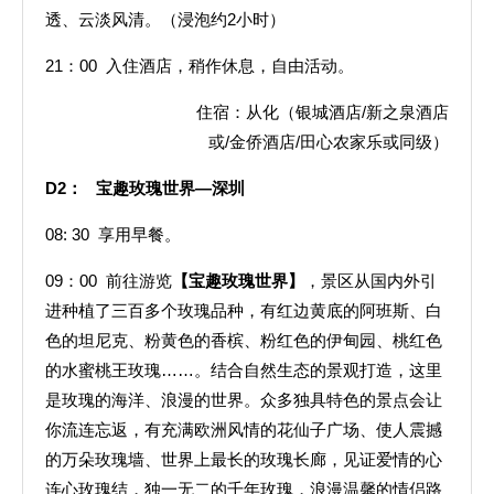
透、云淡风清。（浸泡约2小时）
21：00 入住酒店，稍作休息，自由活动。
住宿：从化（银城酒店/新之泉酒店
或/金侨酒店/田心农家乐或同级）
D2
： 宝趣玫瑰世界—深圳
08: 30 享用早餐。
09：00 前往游览
【
宝趣玫瑰世界】
，景区从国内外引
进种植了三百多个玫瑰品种，有红边黄底的阿班斯、白
色的坦尼克、粉黄色的香槟、粉红色的伊甸园、桃红色
的水蜜桃王玫瑰……。结合自然生态的景观打造，这里
是玫瑰的海洋、浪漫的世界。众多独具特色的景点会让
你流连忘返，有充满欧洲风情的花仙子广场、使人震撼
的万朵玫瑰墙、世界上最长的玫瑰长廊，见证爱情的心
连心玫瑰结，独一无二的千年玫瑰，浪漫温馨的情侣路