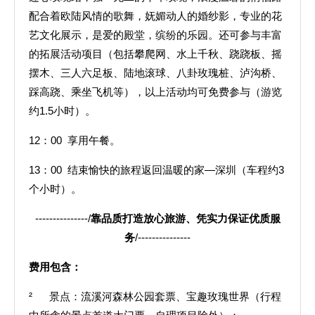
配合着欧陆风情的歌舞，妩媚动人的婚纱影，专业的花
艺文化展示，是爱的殿堂，缤纷的乐园。还可参与丰富
的拓展活动项目（包括攀爬网、水上千秋、跷跷板、摇
摆木、三人六足板、陆地滚球、八卦玫瑰桩、泸沟桥、
踩高跷、乘坐飞机等），以上活动均可免费参与（游览
约1.5小时）。
12：00 享用午餐。
13：00 结束愉快的旅程返回温暖的家—深圳（车程约3
个小时）。
---------------/
靠品质打造放心旅游、凭实力保证优质服
务
/---------------
费用包含：
² 景点：流溪河森林公园套票、宝趣玫瑰世界（行程