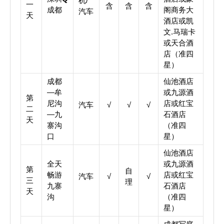
机/
一
含
含
含
成都
阁商务大
汽车
天
酒店或凯
文.马瑞卡
或天合酒
店（准四
星）
成都
仙池酒店
—牟
或九源酒
第
尼沟
店或红宝
汽车
√
√
√
二
—九
石酒店
天
寨沟
（准四
口
星）
仙池酒店
全天
或九源酒
第
自
畅游
店或红宝
汽车
√
√
三
理
九寨
石酒店
天
沟
（准四
星）