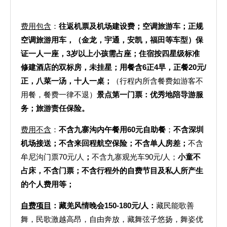
费用包含
：
往返机票及机场建设费；
空调旅游车；正规
空调旅游用车，（金龙，宇通，安凯，福田等车型）保
证一人一座，
3
岁以上小孩需占座；住宿按四星级标准
修建酒店的双标房，未挂星；用餐含
6
正
4
早，正餐
20
元
/
正，八菜一汤，十人一桌；
（行程内所含餐费如游客不
用餐，餐费一律不退）
景点第一门票：优秀地陪导游服
务；旅游责任保险。
费用不含
：
不含九寨沟内午餐用
60
元自助餐
；
不含深圳
机场接送；不含来回程航空保险；不含单人房差；
不含
牟尼沟门票70元/人
；
不含九寨观光车90元/人；
小童不
占床，不含门票；
不含行程外的自费节目及私人所产生
的个人费用等；
自费项目
：
藏羌风情晚会150-180元/人：
藏民能歌善
舞，民歌激越高昂，自由奔放，藏舞弦子悠扬，舞姿优