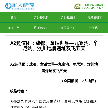
13530305679
0755-84552372
首页
护照去香港
护照去澳门
粤港澳租车
深圳租车
通行证续签
机票回程单
关于我们
A2超值团：成都、童话世界—九寨沟、牟
尼沟、汶川地震遗址双飞五天
A2
超值团：成都、童话世界—九寨沟、牟尼沟、汶川地
震遗址双飞五天
（全国散拼，2人成团）
线路特色
：
★参加九寨沟汽车团费用更节约，更可以领略飞机团欣
赏不到的沿途自然风光。