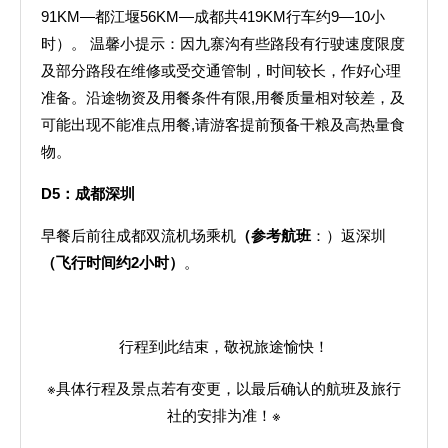
91KM—都江堰56KM—成都共419KM行车约9—10小
时）。 温馨小提示：因九寨沟有些路段有行驶速度限度
及部分路段在维修或受交通管制，时间较长，作好心理
准备。沿途物资及用餐条件有限,用餐质量相对较差，及
可能出现不能准点用餐,请游客提前预备干粮及高热量食
物。
D5
：成都
深圳
早餐后前往成都双流机场乘机
（参考航班
：）返深圳
（飞行时间约2小时）
。
行程到此结束，敬祝旅途愉快！
※具体行程及景点若有变更，以最后确认的航班及旅行
社的安排为准！※