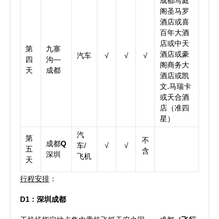
成都写庭
阁圣马罗
酒店或喜
百年大酒
店或中天
第
九寨
酒店或豪
汽车
√
√
√
四
沟—
阁商务大
天
成都
酒店或凯
文.马瑞卡
或天合酒
店（准四
星）
汽
第
不
成都
Q
车/
√
√
五
含
深圳
飞机
天
行程安排
：
D1
：深圳
成都