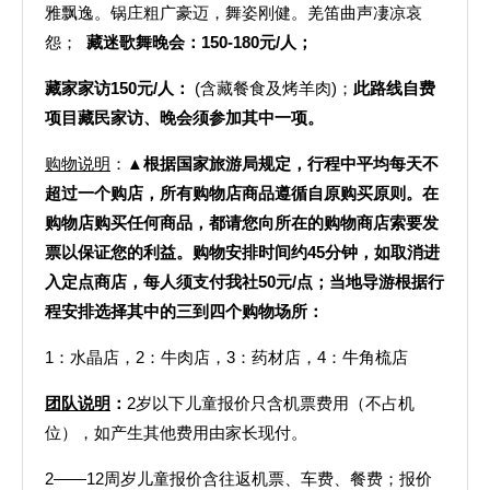
雅飘逸。锅庄粗广豪迈，舞姿刚健。羌笛曲声凄凉哀
怨；
藏迷歌舞晚会：150-180元/人；
藏家家访150元/人：
(含藏餐食及烤羊肉)；
此路线自费
项目藏民家访、晚会须参加其中一项。
购物说明
：
▲根据国家旅游局规定，行程中平均每天不
超过一个购店，所有购物店商品遵循自原购买原则。
在
购物店购买任何商品，都请您向所在的购物商店索要发
票以保证您的利益。
购物安排时间约
45
分钟，如取消进
入定点商店，每人须支付我社
50
元
/
点；当地导游根据行
程安排选择其中的三到四个购物场所：
1：水晶店，2：牛肉店，3：药材店，4：牛角梳店
团队说明
：
2岁以下儿童报价只含机票费用（不占机
位），如产生其他费用由家长现付。
2——12周岁儿童报价含往返机票、车费、餐费；报价