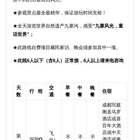
★参观景点最全最精华，保证游玩时间充裕！
★全天游览世界自然遗产九寨沟，感受
“九寨风光，童
话世界”；
★此路线自费项目藏民家访、晚会须参加其中一项。
★
此线6人以下（含6人）正常接，6人以上请来电咨询
天
交
早
中
晚
行 程
住宿
数
通
餐
餐
餐
成都写庭
阁圣马罗
酒店或喜
百年大酒
店或中天
飞
第
不
不
不
深圳
Q
酒店或豪