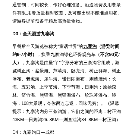
通管制，时间较长，作好心理准备。沿途物资及用餐条
件有限,用餐质量相对较差，及可能出现不能准点用餐,
请游客提前预备干粮及高热量食物。
D3
：全天漫游九寨沟
早餐后全天游览被称为“童话世界”的
九寨沟
（
游览时间
约6-7
小时
）
，换乘九寨沟绿色环保观光车
（不含90元/
人）
，九寨沟是由呈“丫”字形分布的三条沟谷组成，游
览树正沟：盆景滩、芦苇海、卧龙海、树正群海、树正
瀑布、老虎海、犀牛海、诺日朗瀑布，则渣洼沟：长
海、五彩池、上季节海、下季节海，日则沟：原始森
林、箭竹海、熊猫海、熊猫海瀑布、珍珠滩瀑布、镜
海，108大景观，令你留连忘返，回味无穷）。
（
温馨
提示：
九寨沟内分三条沟游，它们之间的距离：树正沟
43KM—日则沟26. 8KM—则查洼沟34 .8KM—树正沟
）
D4：九寨沟口—成都