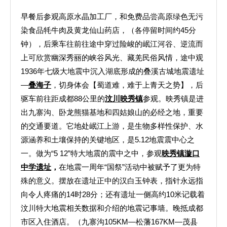
早餐后参观高原水晶加工厂，和免费品尝高原绿色无污
染食品牦牛肉及黄龙仙山药店，（各停留时间约45分
钟），后乘车往前往途中穿过险峻的岷江河谷、逆流而
上可欣赏幽深秀丽的峡谷风光、藏羌民俗风情，途中观
1936年七级大地震中沉入湖底形成的叠溪古城地震遗址
—
叠海子
，切身体会【蜀道难，难于上青天之势】，后
驱车前往距成都88公里的
汶川映秀镇
参观。映秀镇是进
出九寨沟、卧龙熊猫基地和四姑娘山的必经之地，重要
的交通要道。它地处岷江上游，是生物多样性保护、水
源涵养和土壤保持的关键地区，是5.12地震震中心之
一。做为“5 12”特大地震的震中之中，参观
映秀镇漩口
中学遗址
，
在地震一周年“国祭”活动中被赋予了更为特
殊的意义。摆放在遗址正中的汉白玉钟表，指针永远指
向令人疼痛的14时28分；还有遗址一侧高约10米记载着
汶川特大地震相关数据和介绍的地震记事墙。晚抵成都
市区入住酒店。（九寨沟105KM—松藩167KM—茂县