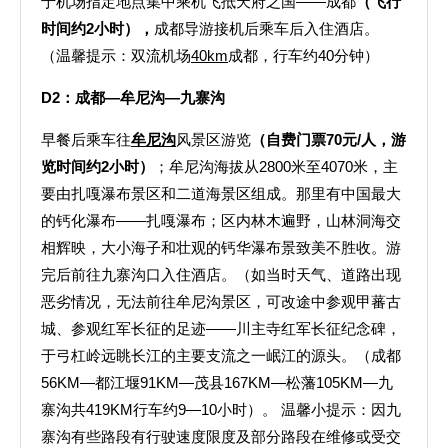
于机场指定地点集中乘机飞抵天府之国——成都
（飞行
时间约
2
小时）
，
成都导游接机后乘车后入住酒店。
（
温馨提示：
双流机场
40km
成都，行车约40分钟）
D2
：成都—牟尼沟—九寨沟
早餐后乘车往
牟尼沟
风景区游览
（自费门票
70
元/
人，游
览时间约2
小时）
；牟尼沟海拔从2800米至4070米，主
要由扎嘎瀑布景区和二道海景区组成。那里有中国最大
的钙化瀑布——扎嘎瀑布；区内林木遍野，山林洞海交
相辉映，大小海子和壮观的钙华瀑布景致美不胜收。游
完后前往九寨沟口入住酒店。（如当时天气、道路出现
恶劣情况，无法前往牟尼沟景区，可改途中参观甲蕃古
城、参观红军长征的足迹——川主寺红军长征纪念碑，
于弓杠岭远眺长江的主要支流之一岷江的源头。（成都
56KM—都江堰91KM—茂县167KM—松藩105KM—九
寨沟共419KM行车约9—10小时）。 温馨小提示：因九
寨沟有些路段有行驶速度限度及部分路段在维修或受交