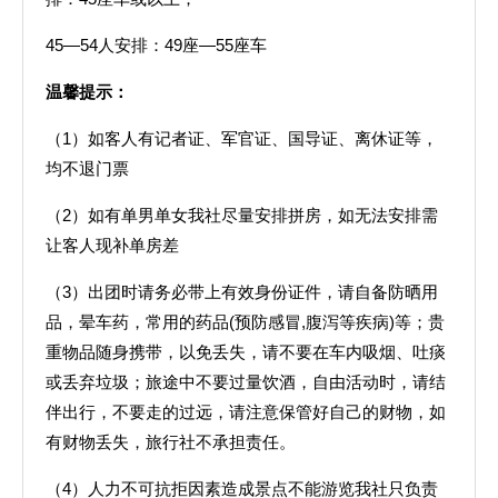
45—54人安排：49座—55座车
温馨提示：
（1）如客人有记者证、军官证、国导证、离休证等，
均不退门票
（2）如有单男单女我社尽量安排拼房，如无法安排需
让客人现补单房差
（3）出团时请务必带上有效身份证件，请自备防晒用
品，晕车药，常用的药品(预防感冒,腹泻等疾病)等；贵
重物品随身携带，以免丢失，请不要在车内吸烟、吐痰
或丢弃垃圾；旅途中不要过量饮酒，自由活动时，请结
伴出行，不要走的过远，请注意保管好自己的财物，如
有财物丢失，旅行社不承担责任。
（4）人力不可抗拒因素造成景点不能游览我社只负责