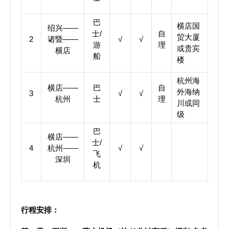
巴
横店国
绍兴——
士/
自
贸大厦
2
诸暨——
√
√
游
理
或贵宾
横店
船
楼
杭州海
横店——
巴
自
外海纳
3
√
√
杭州
士
理
川或同
级
巴
横店——
士/
4
杭州——
√
√
飞
深圳
机
行程安排：