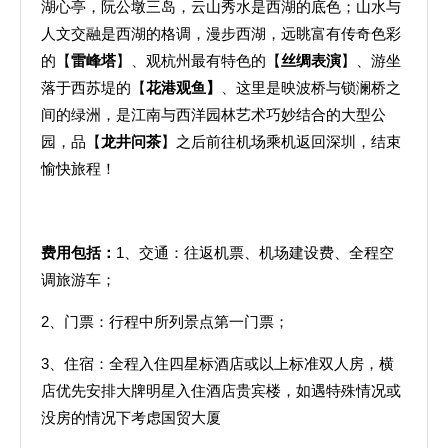
湖心亭，阮公墩三岛，云山秀水是西湖的底色；山水与
人文交融是西湖的格调，漫步西湖，远眺富有传奇色彩
的【
雷峰塔
】、观杭州最有特色的【
丝绸表演
】、游坐
落于西苏堤的【
花港观鱼】
、这里是映波桥与锁澜桥之
间的绿洲，是江南与西洋园林艺术巧妙结合的大型公
园，品【
龙井问茶
】之后前往机场乘机返回深圳，结束
愉快旅程！
费用包括：
1、交通：往返机票、机场建设费、全程空
调旅游车；
2、门票：行程中所列景点第一门票；
3、住宿：全程入住四星标酒店或以上标准双人房，横
店优先安排大牌明星入住酒店贵宾楼，如遇特殊情况或
没房的情况下考虑国贸大厦