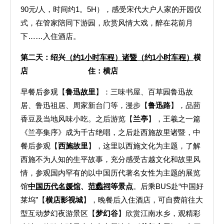
90元/人，时间约1。5H），感受宋代大户人家的开园仪
式，在管家陪同下游园，欣赏风情大戏，醉在花前月
下……入住酒店。
第二天：绍兴
（约1小时车程）诸暨（约1小时车程）
横
店 住：横店
早餐后参观【
鲁迅故里
】：三味书屋、百草园鲁迅故
居、鲁迅祖居、周家新台门等，漫步【
鲁迅路
】，品茴
香豆及当地风味小吃。之后游览【
兰亭
】，王羲之一篇
《兰亭集序》成为千古绝唱，之后赴西施故里诸暨，中
餐后参观【
西施故里
】，这里以西施文化为主题，了解
西施不为人知的生平故事，充分感受古越文化和故里风
情，参观国内罕有的以中国历代著名女性为主题的展览
馆
中国历代名媛馆
、
范蠡祠
等景点
。后乘BUS赴“中国好
莱坞”【
横店影视城
】，晚餐后入住酒店，可自费前往大
型互动梦幻夜游景区【
梦幻谷
】欣赏江南水乡，观精彩