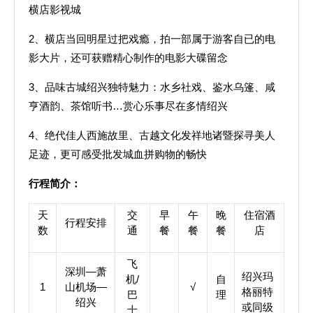
横店影视城
2、横店当回明星过把戏瘾，拍一部属于游客自已的电
影大片，还可获赠精心制作的电影大碟留念
3、品味古城绍兴独特魅力：水乡社戏、鉴水乌篷、咸
亨酒韵、茶馆听书…赏心乐事尽在多情绍兴
4、绝代佳人西施故里、古越文化发祥地诸暨探寻美人
足迹，更可感受批发城血拼购物的畅快
行程简介：
天
交
早
午
晚
住宿酒
行程安排
数
通
餐
餐
餐
店
飞
深圳—萧
绍兴玛
机/
自
1
山机场—
√
格丽特
巴
理
绍兴
或同级
士