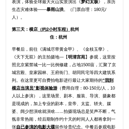
表演，体验全球最大火山实景演出《
梦幻太极
》，亲历
生态灾难体验——
暴雨山洪
。（门票自理：180元/
人）。
第三天：横店
（约2小时车程）
杭州
住：杭州
早餐后，前往《满城尽带黄金甲》、《金枝玉孽》、
《天下无双》的主拍摄地—【
明清宫苑
】参观，这里按
照北京紫禁城一比一比例修建，占地1500亩，汇聚了京
城宫殿、皇家园林、王府衙门、胡同民宅等四大建筑系
列。在这里更可自费拍电影进行最让大家期待的
“我到
横店当演员”影视体验游
（费用自理：80-150元/人，10
人以上参演），这里场景、剧本、服装、导演、摄象都
是现成的，加上专业的剧本，皇帝、太监、轿夫、媒
婆、阔少想演啥就演啥……拍摄现场总是笑声不断，气
氛非常热闹，经后期制作约十天的时间人人都将拿到一
张
自已参演的电影大碟
留作珍贵纪念。中餐后参观电影