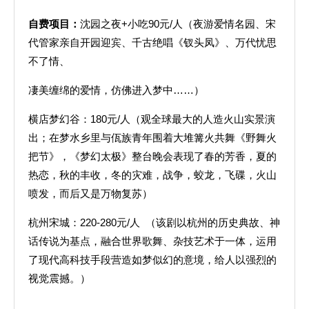
自费项目：
沈园之夜+小吃90元/人（夜游爱情名园、宋
代管家亲自开园迎宾、千古绝唱《钗头凤》、万代忧思
不了情、
凄美缠绵的爱情，仿佛进入梦中……）
横店梦幻谷：180元/人（观全球最大的人造火山实景演
出；在梦水乡里与佤族青年围着大堆篝火共舞《野舞火
把节》，《梦幻太极》整台晚会表现了春的芳香，夏的
热恋，秋的丰收，冬的灾难，战争，蛟龙，飞碟，火山
喷发，而后又是万物复苏）
杭州宋城：220-280元/人 （该剧以杭州的历史典故、神
话传说为基点，融合世界歌舞、杂技艺术于一体，运用
了现代高科技手段营造如梦似幻的意境，给人以强烈的
视觉震撼。）