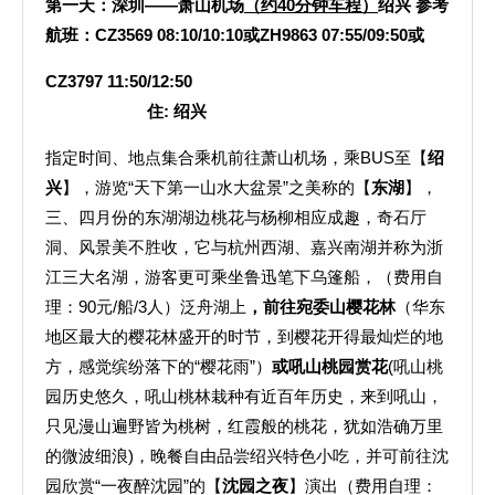
第一天：深圳——萧山机场
（约40分钟车程）
绍兴 参考
航班：CZ3569 08:10/10:10或ZH9863 07:55/09:50或
CZ3797 11:50/12:50
住: 绍兴
指定时间、地点集合乘机前往萧山机场，乘BUS至【
绍
兴
】，游览“天下第一山水大盆景”之美称的【
东湖
】，
三、四月份的东湖湖边桃花与杨柳相应成趣，奇石厅
洞、风景美不胜收，它与杭州西湖、嘉兴南湖并称为浙
江三大名湖，游客更可乘坐鲁迅笔下乌篷船，（费用自
理：90元/船/3人）泛舟湖上
，
前往宛委山樱花林
（华东
地区最大的樱花林盛开的时节，到樱花开得最灿烂的地
方，感觉缤纷落下的“樱花雨”）
或吼山桃园赏花
(吼山桃
园历史悠久，吼山桃林栽种有近百年历史，来到吼山，
只见漫山遍野皆为桃树，红霞般的桃花，犹如浩确万里
的微波细浪)，晚餐自由品尝绍兴特色小吃，并可前往沈
园欣赏“一夜醉沈园”的【
沈园之夜
】演出（费用自理：