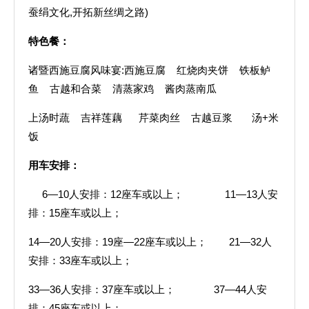
蚕绢文化,开拓新丝绸之路)
特色餐：
诸暨西施豆腐风味宴:西施豆腐 红烧肉夹饼 铁板鲈
鱼 古越和合菜 清蒸家鸡 酱肉蒸南瓜
上汤时蔬 吉祥莲藕 芹菜肉丝 古越豆浆 汤+米
饭
用车安排：
6—10人安排：12座车或以上； 11—13人安
排：15座车或以上；
14—20人安排：19座—22座车或以上； 21—32人
安排：33座车或以上；
33—36人安排：37座车或以上； 37—44人安
排：45座车或以上；