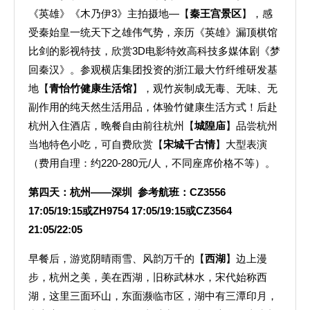
《英雄》《木乃伊3》主拍摄地—【
秦王宫景区
】，感
受秦始皇一统天下之雄伟气势，亲历《英雄》漏顶棋馆
比剑的影视特技，欣赏3D电影特效高科技多媒体剧《梦
回秦汉》。参观横店集团投资的浙江最大竹纤维研发基
地【
青怡竹健康生活馆
】，观竹炭制成无毒、无味、无
副作用的纯天然生活用品，体验竹健康生活方式！后赴
杭州入住酒店，晚餐自由前往杭州【
城隍庙
】品尝杭州
当地特色小吃，可自费欣赏【
宋城千古情
】大型表演
（费用自理：约220-280元/人，不同座席价格不等）。
第四天：杭州——深圳 参考航班：CZ3556
17:05/19:15或ZH9754 17:05/19:15或CZ3564
21:05/22:05
早餐后，游览阴晴雨雪、风韵万千的【
西湖
】边上漫
步，杭州之美，美在西湖，旧称武林水，宋代始称西
湖，这里三面环山，东面濒临市区，湖中有三潭印月，