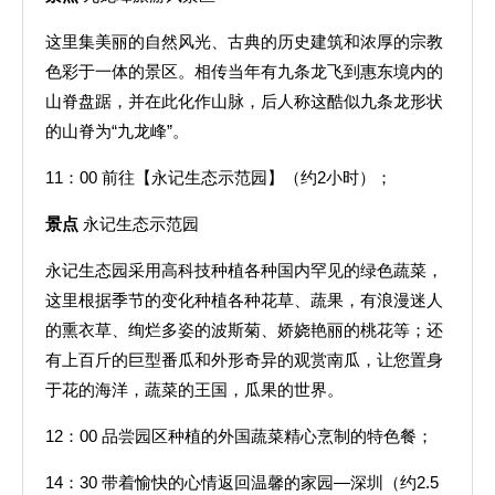
这里集美丽的自然风光、古典的历史建筑和浓厚的宗教
色彩于一体的景区。相传当年有九条龙飞到惠东境内的
山脊盘踞，并在此化作山脉，后人称这酷似九条龙形状
的山脊为“九龙峰”。
11：00 前往【永记生态示范园】（约2小时）；
景点
永记生态示范园
永记生态园采用高科技种植各种国内罕见的绿色蔬菜，
这里根据季节的变化种植各种花草、蔬果，有浪漫迷人
的熏衣草、绚烂多姿的波斯菊、娇娆艳丽的桃花等；还
有上百斤的巨型番瓜和外形奇异的观赏南瓜，让您置身
于花的海洋，蔬菜的王国，瓜果的世界。
12：00 品尝园区种植的外国蔬菜精心烹制的特色餐；
14：30 带着愉快的心情返回温馨的家园—深圳（约2.5