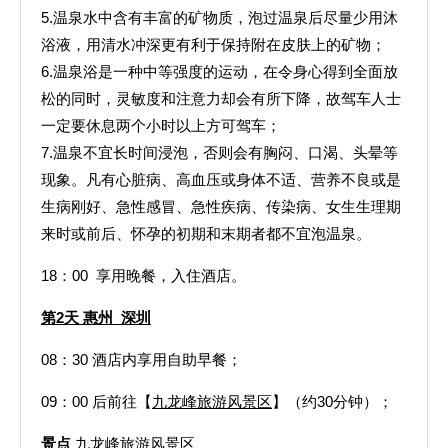
5.温泉水中含有丰富的矿物质，泡过温泉后尽量少用沐
浴液，用清水冲深更有利于保持附在皮肤上的矿物；
6.温泉浴是一种中等强度的运动，在令身心得到全面放
松的同时，灵敏度和注意力却会有所下降，故驾车人士
一定要休息两个小时以上方可驾车；
7.温泉不宜长时间浸泡，否则会有胸闷、口渴、头晕等
现象。凡有心脏病、高血压或身体不适、营养不良或是
生病刚好、急性感冒、急性疾病、传染病、女生生理期
来时或前后、怀孕的初期和末期者都不宜泡温泉。
18：00 享用晚餐，入住酒店。
第2天
惠州
深圳
08：30 酒店内享用自助早餐；
09：00 后前往【
九龙峰旅游风景区
】（约30分钟）；
景点
九龙峰旅游风景区