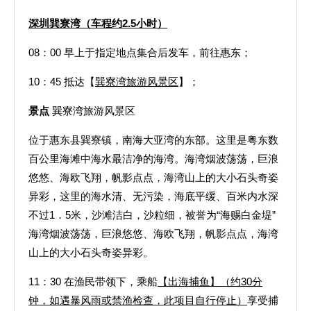
深圳
巽寮湾（车程约2.5小时）
08：00 早上于指定地点集合后发车，前往惠东；
10：45 抵达【
巽寮湾旅游风景区
】；
景点
巽寮湾旅游风景区
位于惠东县巽寮镇，南海大亚湾的东部。这里是粤东数
百公里海滩中海水最洁净的海湾。海湾烟波荡荡，巨浪
悠悠、海欧飞翔，帆影点点，海湾山上的大小石头奇姿
异彩，这里的海水清、无污染，海底平缓、百米内水深
不过1．5米，沙滩洁白，沙粒细，被誉为“海赐白金堤”
海湾烟波荡荡，巨浪悠悠、海欧飞翔，帆影点点，海湾
山上的大小石头奇姿异彩。
11：30 在渔民带领下，乘船
【出海捕鱼】（约30分
钟，如遇暴风雨或禁渔检查，此项目自行停止）
享受捕