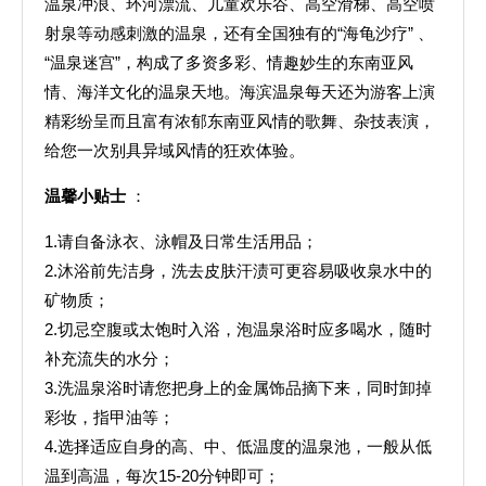
温泉冲浪、环河漂流、儿童欢乐谷、高空滑梯、高空喷
射泉等动感刺激的温泉，还有全国独有的“海龟沙疗” 、
“温泉迷宫”，构成了多资多彩、情趣妙生的东南亚风
情、海洋文化的温泉天地。海滨温泉每天还为游客上演
精彩纷呈而且富有浓郁东南亚风情的歌舞、杂技表演，
给您一次别具异域风情的狂欢体验。
温馨小贴士
：
1.请自备泳衣、泳帽及日常生活用品；
2.沐浴前先洁身，洗去皮肤汗渍可更容易吸收泉水中的
矿物质；
2.切忌空腹或太饱时入浴，泡温泉浴时应多喝水，随时
补充流失的水分；
3.洗温泉浴时请您把身上的金属饰品摘下来，同时卸掉
彩妆，指甲油等；
4.选择适应自身的高、中、低温度的温泉池，一般从低
温到高温，每次15-20分钟即可；