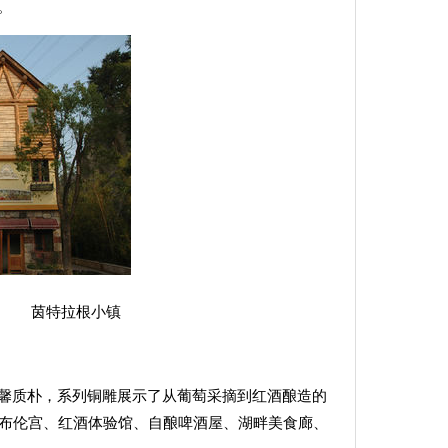
。
根小镇
馨质朴，系列铜雕展示了从葡萄采摘到红酒酿造的
海布伦宫、红酒体验馆、自酿啤酒屋、湖畔美食廊、