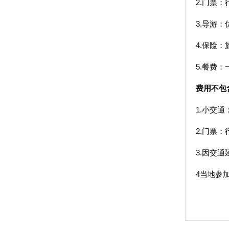
2.门票
3.导游
4.保险
5.餐费：
费用不包
1.小交
2.门票
3.因交
4当地参