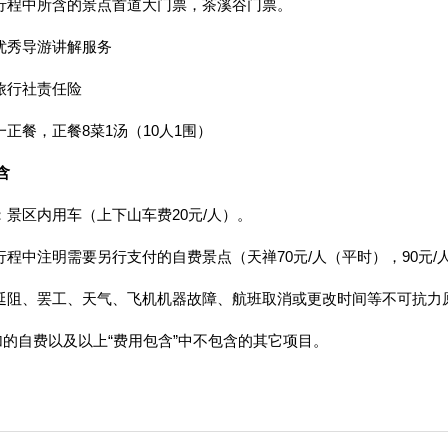
：行程中所含的景点首道大门票，茶溪谷门票。
：优秀导游讲解服务
：旅行社责任险
一正餐，正餐8菜1汤（10人1围）
含
通：景区内用车（上下山车费20元/人）。
：行程中注明需要另行支付的自费景点（天禅70元/人（平时），90元/
通延阻、罢工、天气、飞机机器故障、航班取消或更改时间等不可抗力
加的自费以及以上“费用包含”中不包含的其它项目。