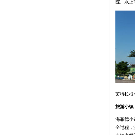
院、水上
茵
旅游小镇
海菲德小
全过程，