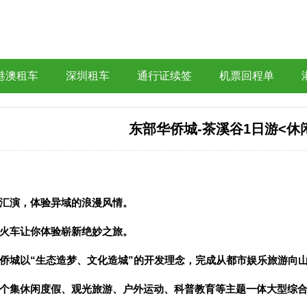
港澳租车
深圳租车
通行证续签
机票回程单
东部华侨城-茶溪谷1日游<休
汇演，体验异域的浪漫风情。
火车让你体验崭新绝妙之旅。
侨城以
“
生态造梦、文化造城
”
的开发理念，完成从都市娱乐旅游向
个集休闲度假、观光旅游、户外运动、科普教育等主题一体大型综