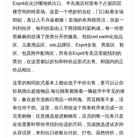
Esprit在尖沙嘴地铁出口、半岛酒店对面有个占据四层
楼空间的特卖场。这是一个绝妙的去处，门口贴着全场
$9起，真让人不兴奋都难！卖场的布局很简洁，挂架一
列列拍开，每列挂架由上下两排陈列架构成，每一排密
密麻麻的挂满了按类分开的服装。包括red earth化妆品
区、儿童用品区、edc品牌区、Esprit女装、男装区、鞋
区、包及附件配饰区，所有在Esprit专卖店里能找到的
类别，在这里都以折扣和特价品形式出售。和国内的正
价品相比，
这里的相同款式基本上都会低于半价出售，更可以让你
轻易挑出超值物品.每位顾客都推着一辆超市中常见的推
车，象在超市选购日用品一样闲逸。而且顾客不多，没
有任何干扰。这里，你只用按这个简单程序来完成一次
完美购物：任意挑选放进购物车，店员的唯一任务只是
在你需要时帮你寻找到合适的尺码，完成挑选进试衣间
从容试穿，来到出口收银台付款、打包。虽然特价，但