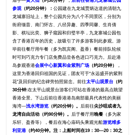
庙宇—
黄大仙
（约
3
0分钟）
，
后前往香港九龙寨城公园
参观
（约
20分钟
）：
公园建在九龙城贾炳达道的清朝九
龙城寨旧址上，整个公园共分为八个不同景区，分别为
衙府缅昔、南门怀古、八径异趣、四季同馨、生肖倩
影、棋坛比奕、狮子窥园和归璧半亭，九龙寨城公园包
含了香港百年的历史，故吸引了许多游客到此参观。游
毕前往餐厅用午餐（多为凯宾阁、盈香）餐前排队轮候
时可到巧克力专门店免费品尝各色进口巧克力。后赴港
岛参观香港
会展中心新翼和金紫荆广场
（约
2
0分钟）
，
这里为香港回归祖国的见证，团友可于“永远盛开的紫荆
花”及回归的纪念碑旁拍照留念。前往
太平山观景台
（约
3
0分钟:
在太平山观景台游客们可站在香港的最高点眺望
香港全景。下山后前往香港港岛南部最具代表性的美丽
海湾—
浅水湾游览
（约
2
0分钟）。
后前往
尖沙咀或者九
龙湾自由活动（约90分钟）。
后于餐厅用
晚餐
（多为家
乐轩、盈香等），餐后在海心庙码头乘观光船
游览维多
利亚港
（约40分钟。注：上船时间在19：30—20：30之