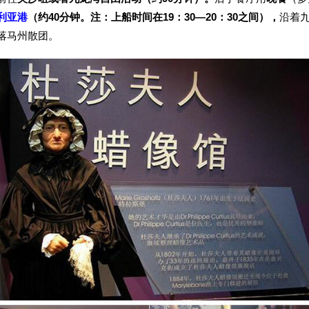
利亚港
（约40分钟。注：上船时间在19：30—20：30之间）
，
沿着
落马州散团。