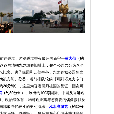
士前往香港，游览香港香火最旺的庙宇—
黄大仙
（约
达道的清朝九龙城寨旧址上，整个公园共分为八个
坛比奕、狮子窥园和归璧半亭，九龙寨城公园包含
为凯宾阁、盈香）餐前排队轮候时可到巧克力专门
约
2
0分钟）
，这里为香港回归祖国的见证，团友可
馆
（约30分钟）
，展出约100尊国际、中国及香港名
影、政治或体育，均可近距离与您喜爱的偶像接触及
南部最具代表性的美丽海湾—
浅水湾游览
（约
2
0分
为家乐轩、盈香等），餐后在海心庙码头乘观光船