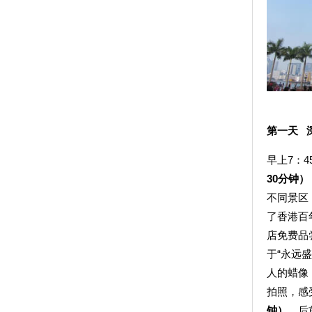
第一天
早上7：
3
0分钟）
不同景区
了香港百
店免费品
于“永远
人的蜡像
拍照，感
钟）。
后