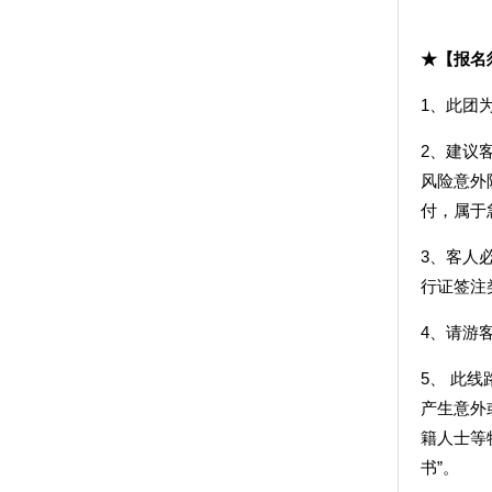
★【报名
1、此团
2、建议
风险意外
付，属于
3、客人
行证签注
4、请游
5、 此
产生意外
籍人士等
书”。