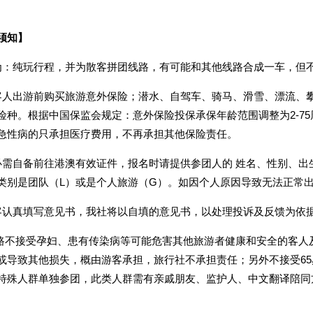
须知】
为：纯玩行程，并为散客拼团线路，有可能和其他线路合成一车，但
客人出游前购买旅游意外保险；潜水、自驾车、骑马、滑雪、漂流、
险种。根据中国保监会规定：意外保险投保承保年龄范围调整为2-75
急性病的只承担医疗费用，不再承担其他保险责任。
必需自备前往港澳有效证件，报名时请提供参团人的 姓名、性别、
类别是团队（L）或是个人旅游（G）。如因个人原因导致无法正常
客认真填写意见书，我社将以自填的意见书，以处理投诉及反馈为依
线路不接受孕妇、患有传染病等可能危害其他旅游者健康和安全的客人
或导致其他损失，概由游客承担，旅行社不承担责任；另外不接受65
特殊人群单独参团，此类人群需有亲戚朋友、监护人、中文翻译陪同方