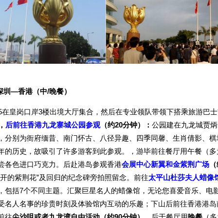
深圳
—
香港
（
中
/
晚餐
）
45在皇岗口岸3楼出境大厅集合，然后在专业领队带领下搭乘旅游巴
，
后前往香港九龙寨城公园参观
（约
20分钟
）：
公园建在九龙城贾炳
，分别为衙府缅昔、南门怀古、八径异趣、四季同馨、生肖倩影、棋
年的历史，故吸引了许多游客到此参观。，游毕前往餐厅用午餐（多
尝各色进口巧克力。后赴港岛参观香港
会展中心新翼和金紫荆广场
（
盛开的紫荆花”及回归的纪念碑旁拍照留念。前往
太平山
杜莎夫人蜡像
，包括7个不同主题。汇聚巨星名人的蜡像馆，无论您喜爱音乐、电
受名人名事的珍贵时刻及体验馆内互动的乐趣；下山后前往香港港岛
前往
尖沙咀或者九龙湾自由活动（约90分钟）。
后于餐厅用
晚餐
（多