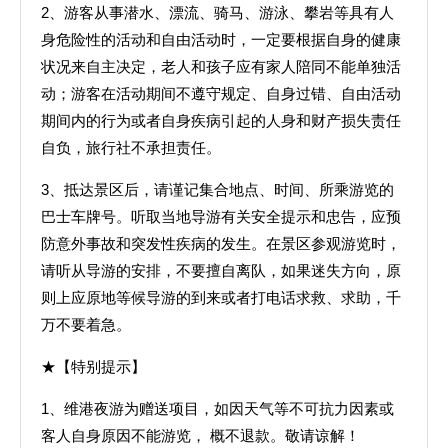
2、游客从事潜水、漂流、骑马、游泳、攀岩等具有人
身危险性的活动和自由活动时，一定要根据自身的健康
状况来自主决定，老人和孩子应有家人陪同不能单独活
动；游客在活动期间不遵守规定、自身过错、自由活动
期间内的行为或者自身疾病引起的人身和财产损失责任
自负，旅行社不承担责任。
3、抵达景区后，请谨记集合地点、时间、所乘游览的
巴士车牌号。听取当地导游有关安全提示和忠告，应预
防意外事故和突发性疾病的发生。在景区参观游览时，
请听从导游的安排，不要擅自离队，如果迷失方向，原
则上应原地等候导游的到来或者打电话求救、求助，千
万不要着急。
★【特别提示】
1、维港夜游为赠送项目，如因天气等不可抗力因素或
客人自身原因不能游览， 概不退款。敬请谅解！