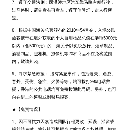
7、遵守交通法则：因港澳地区汽车靠马路左侧行驶，
过马路时，请先看右再看左，遵守信号灯，走人行横
道。
8、根据中国海关总署颁布的2010年54号令，入境公民
旅客携带在境外获取的个人自用物品总值在港币5000元
以内（含5000元）的，海关予以免税放行。烟草制品、
酒精制品、照相机、摄像机等20种商品不在免税范围
内，敬请知晓。
9、寻求紧急救援： 遇有紧急事件，包括遗失、遇贼、
意外、受伤、急症、火警等等，均可拨打999电话救
援，香港的公共电话均可免费拨通此号码。另外，也可
向在街上的巡警或到警局报案。
★【免责情况】
1、因不可抗力因素造成团队行程更改、延误、滞留或
提前结束时，旅行社可根据当时的情况全权处理，如发