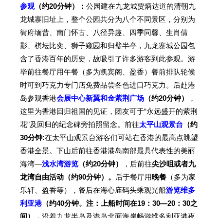
参观
（约
20分钟
）：
公园建在九龙城贾炳达道的清朝九
龙城寨旧址上，整个公园共分为八个不同景区，分别为
衙府缅昔、南门怀古、八径异趣、四季同馨、生肖倩
影、棋坛比奕、狮子窥园和归璧半亭，九龙寨城公园包
含了香港百年的历史，故吸引了许多游客到此参观。游
毕前往餐厅用午餐（多为凯宾阁、盈香）餐前排队轮候
时可到巧克力专门店免费品尝各色进口巧克力。后赴港
岛参观香港
会展中心新翼和金紫荆广场
（约
2
0分钟）
，
这里为香港回归祖国的见证，团友可于“永远盛开的紫荆
花”及回归的纪念碑旁拍照留念。前往
太平山观景台
（约
3
0分钟:
在太平山观景台游客们可站在香港的最高点眺望
香港全景。下山后前往香港港岛南部最具代表性的美丽
海湾—
浅水湾游览
（约
2
0分钟）
，后前往
尖沙咀或者九
龙湾自由活动（约90分钟）。
后于餐厅用
晚餐
（多为家
乐轩、盈香等），餐后在海心庙码头乘观光船
游览维多
利亚港
（约40分钟。注：上船时间在19：30—20：30之
间）
，
沿着九龙半岛及港岛北面海岸畅游维多利亚港夜