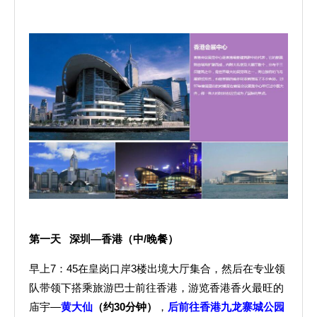
第一天
深圳
—
香港
（
中
/
晚餐
）
早上7：45在皇岗口岸3楼出境大厅集合，然后在专业领
队带领下搭乘旅游巴士前往香港，游览香港香火最旺的
庙宇—
黄大仙
（约
3
0分钟）
，
后前往香港九龙寨城公园