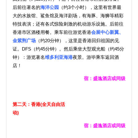
后前往著名的
海洋公园
（约3个小时），这里有世界最
大的水族馆、鲨鱼馆及海洋剧场，有海豚、海狮等精彩
特技表演；还有各式惊险刺激的机动游乐设施。后前往
香港市区酒楼用餐。乘车前往游览香港
会展中心新翼、
金紫荆广场
（约20分钟），这里是香港回归祖国的见
证。DFS（约45分钟）。然后乘坐大型观光船（约45分
钟）：游览著名
维多利亚海港
夜景。游毕乘车返回酒
店！
宿：盛逸酒店或同级
第二天：香港
(
全天自由活
动
)
宿：盛逸酒店或同级