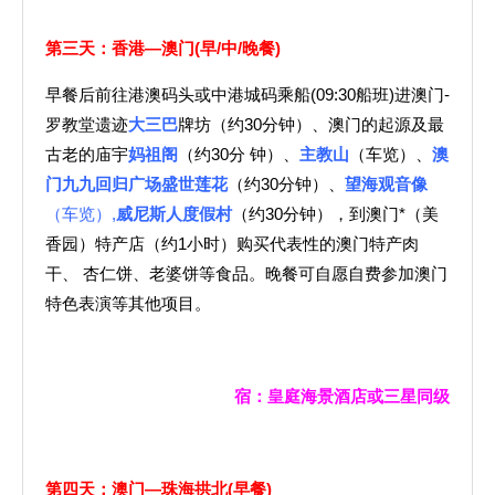
第三天：香港—澳门
(
早
/
中
/
晚餐
)
早餐后前往港澳码头或中港城码乘船(09:30船班)进澳门-
罗教堂遗迹
大三巴
牌坊（约30分钟）、澳门的起源及最
古老的庙宇
妈祖阁
（约30分 钟）、
主教山
（车览）、
澳
门九九回归广场盛世莲花
（约30分钟）、
望海观音像
（车览）,
威尼斯人度假村
（约30分钟），到澳门*（美
香园）特产店（约1小时）购买代表性的澳门特产肉
干、 杏仁饼、老婆饼等食品。晚餐可自愿自费参加澳门
特色表演等其他项目。
宿：皇庭海景酒店或三星同级
第四天：澳门—珠海拱北
(
早餐
)