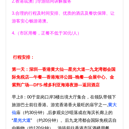
2.香港或澳门导游陪同讲解服务
3.合理的行程及时间安排、优质的酒店及餐饮保障、让
游客安心畅游港澳。
4.（市区用餐，正餐不低于30元/人）
行程安排：
第一天：深圳—香港黄大仙—星光大道—九龙湾都会国
际免税店—午餐—香港海洋公园
--
晚餐—会展中心、金
紫荆广场—
DFS-
维多利亚海港夜游—返回酒店
早上8：00于皇岗口岸3楼出境大厅集合，在领队带领下
旅游巴士前往香港。游览香港香火最旺的庙宇之一,
黄大
仙
庙（约30分钟）,后参观尖沙咀落成在海滨长廊上的
“
星光大道
” （约20分钟）。后九龙湾都会国际免税店自
由购物（约120分钟），游毕前往香港市区酒楼用餐。