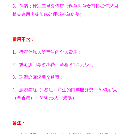
5、住宿：标准三星级酒店（遇单男单女可根据情况调
整夫妻用房或加床处理或补单房差）
费用不含
：
1、行程外私人所产生的个人费用；
2、香港澳门导游小费：全程￥120元/人；
3、珠海返回深圳交通费；
4、旅游签注（L签注）产生的口岸服务费：￥30元/人
（单香港）；￥50元/人（港澳）
备注：