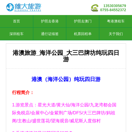
13530305679
0755-84552372
首页
护照去香港
护照去澳门
粤港澳租车
深圳租车
通行证续签
机票回程单
关于我们
港澳旅游_海洋公园_大三巴牌坊纯玩四日
游
港澳（海洋公园）纯玩四日游
行程简介：
1.游览景点：星光大道/黄大仙/海洋公园/九龙湾都会国
际免税店/会展中心/金紫荆广场/DFS/大三巴牌坊/妈祖
阁/主教山/盛世莲花/望海观音/威尼斯人度假村