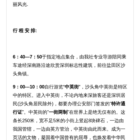
丽风光.
行
程
安
排
:
6
：
40—7
：
50
于指定地点集合，由我社专业导游陪同乘
车途经深南路沿途欣赏深圳标志性建筑，前往盐田区沙
头角镇。
9
：
00---10
：
00
自行游览“
中英街
”，沙头角中英街是特区
中的特区。进入中英街，不论内地来深旅客还是深圳居
民(沙头角居民除外)，都要办理公安部门签发的"
特许通
行证
"。中英街的"
一街两制
"在世界上是绝无仅有的。这
条长250米，宽不足5米的小街上竖起8块碑石，一边由
我国管辖，一边由英方管治，中英街由此而来。成为一
页活的文物，凝固着中国曾有的屈辱，也焕发着中华民