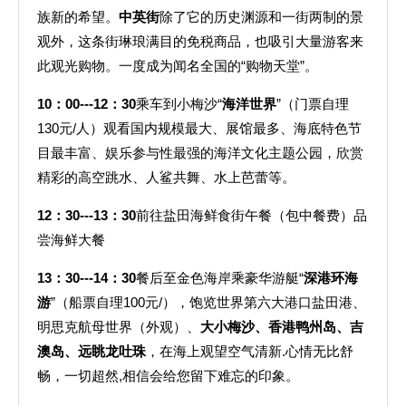
族新的希望。
中英街
除了它的历史渊源和一街两制的景
观外，这条街琳琅满目的免税商品，也吸引大量游客来
此观光购物。一度成为闻名全国的“购物天堂”。
10
：
00---12
：
30
乘车到小梅沙“
海洋世界
”（门票自理
130元/人）观看国内规模最大、展馆最多、海底特色节
目最丰富、娱乐参与性最强的海洋文化主题公园，欣赏
精彩的高空跳水、人鲨共舞、水上芭蕾等。
12
：
30---13
：
30
前往盐田海鲜食街午餐（包中餐费）品
尝海鲜大餐
13
：
30---14
：
30
餐后至金色海岸乘豪华游艇“
深港环海
游
”（船票自理100元/），饱览世界第六大港口盐田港、
明思克航母世界（外观）、
大小梅沙、香港鸭州岛、吉
澳岛、远眺龙吐珠
，在海上观望空气清新.心情无比舒
畅，一切超然,相信会给您留下难忘的印象。