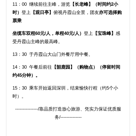
11：00 继续前往主峰，游览
【长老峰】
（时间约2小
时）
登上
【观日亭】
俯视丹霞山全景，团友
亦可选择购
票乘
坐缆车双程60元/人，单程40元/人）
登上
【宝珠峰】
感
受丹霞山主峰的最高峰。
13：30 于丹霞山大山门外餐厅用中餐。
14：30 午餐后前往
【韶鹿园】（购物点）（
停留时间
约45分钟）。
15：30 乘车开始返回深圳，结束愉快行程（约5个小
时）。
---------------/靠品质打造放心旅游、凭实力保证优质服
务/--------------