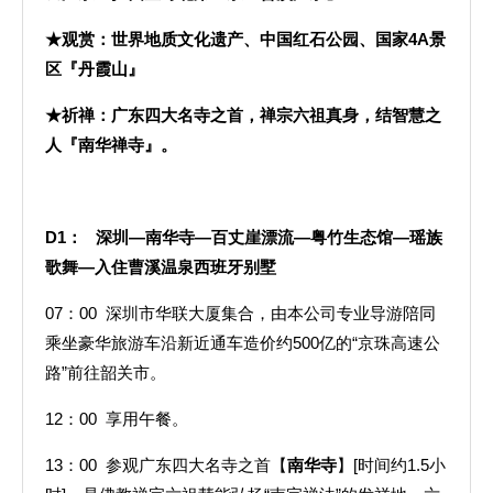
★观赏：世界地质文化遗产、中国红石公园、国家4A景
区
『
丹霞山
』
★祈禅：广东四大名寺之首，禅宗六祖真身，结智慧之
人
『
南华禅寺
』
。
D1
： 深圳—南华寺—百丈崖漂流—粤竹生态馆—瑶族
歌舞—入住曹溪温泉西班牙别墅
07：00 深圳市华联大厦集合，由本公司专业导游陪同
乘坐豪华旅游车沿新近通车造价约500亿的“京珠高速公
路”前往韶关市。
12：00 享用午餐。
13：00 参观广东四大名寺之首【
南华寺
】[时间约1.5小