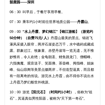
韶鹿园——深圳
06：30 叫早后，于餐厅享用早餐。
07：30 乘车约1小时前往世界地质公园——
丹霞山
。
09：00
“
水上丹霞、梦幻锦江”【锦江游船】（游览约
50分钟）（自费75元/ 人）
丹霞山最美的景点。锦岩飞
瀑风采摄入眼帘，两岸石崖姿态万千，水中礁屿或藏或
露。群象过江、牧象童、赤壁丹崖等一览无遗，无不惟
妙惟肖，令人欢绝；金龟朝圣、鲤鱼跳龙门、僧帽峰、
六指擒魔、观音送子、笑面佛、茶壶峰、拇指峰、姐妹
峰、仙山琼阁等美景点缀两岸，不但造型逼真，而且都
有一段离奇的传说。游完水上丹霞，由不得你不说出水
上丹霞乃梦幻般世外桃源。
10：00 游览
【阳元石】
（时间约1小时）
，俗称为“祖
石”，其逼真似男性阳器，被称为“天下第一奇石”。