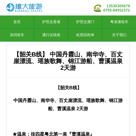
13530305679
0755-84552372
首页
护照去香港
护照去澳门
粤港澳租车
深圳租车
通行证续签
机票回程单
关于我们
【韶关B线】 中国丹霞山、南华寺、百丈
崖漂流、瑶族歌舞、锦江游船、曹溪温泉
2天游
【韶关B线】
中国丹霞山、南华寺、百丈崖漂流、瑶族歌舞、锦江游
船、曹溪温泉 2天游
★温泉：挂四星粤北第一泉『曹溪温泉
』