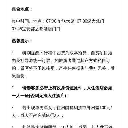
集合地点：
集中时间、地点：07:00 华联大厦 07:30深大北门
07:45宝安都之都酒店门口
温馨提示：
² 特别提醒：行程中团费为成本预算，自费项目须
由我社导游统一订票。如旅游者通过其它方式私自订
购，景区将不予以接受，产生任何损失与我社无关，后
果自负。
²
请游客务必带上有效身份证原件，入住酒店必须
一人一证(否则无法入住酒店)
；
² 若出现单男单女，住房能拼则拼或补房差100元/
人，成人不占床减80元/人；
² 此线路为散拼团线，10人以上成团，若人数不够