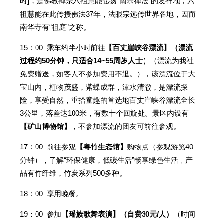
时]，是佛教禅宗六祖慧能弘扬“南宗禅法”的发祥地，六
祖慧能在此传授佛法37年，法眼宗远传世界各地，因而
南华寺有“祖庭”之称。
15：00 乘车约半小时前往
【百丈崖峡谷漂流】
（漂流
过程约50分钟，
只适合14~55周岁人士
）
（漂流为我社
免费赠送，如客人不参加费用不退。），该漂流位于大
宝山内，植物茂盛，紫蝶成群，潭水清澈，是漂流探
险，享受自然，重拾童趣的首选地百丈崖峡谷漂流全长
3公里，落差达100米，有数十个回旋处。景区内设有
【矿山博物馆】
，不参加漂流的团友可前往参观。
17：00 前往参观
【粤竹生态馆】
购物点（参观游览40
分钟），了解“环保健康，低碳生活”畅享绿色生活，产
品有竹纤维，竹炭系列500多种。
18：00 享用晚餐。
19：00 参加
【瑶族歌舞表演】（自费30元/人）
（时间