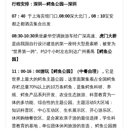
行程安排：深圳—鳄鱼公园—深圳
07
：40
于上海宾馆门口,
08:00
深大北门
，08：10
宝安
都之都酒店集合出发
08:30-10:30
乘坐豪华空调旅游车经广深高速、
虎门大桥
是由我国自行设计建造的第一座特大型悬索桥，被誉为
“世界第一跨”。约2个小时左右到达广州番禺
【鳄鱼公
园】
11
：
00-16
：
00
游玩
【鳄鱼公园】（中餐自理），
它是
世界上最大的鳄鱼主题公园，这里面聚集着占全国鳄鱼
存栏总量70%以上的10万条鳄鱼，是集鳄鱼科研、养
殖、鳄鱼产品系列开发、农业生态旅游、科普教育为一
体的多功能、综合性的主题公园。主题活动5大区域：
知识科普区、中心互动区、生长展示区、开心游乐区、
休闲购物餐饮区。是合家欢亲子游的最佳选择，学生科
普教育的基地，单位团体休闲旅游的首选 。鳄鱼公园拥