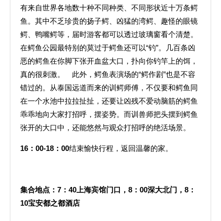
有来自世界各地数十种不同种类、不同形状近十万条鳄
鱼。其中不乏珍贵的扬子鳄、凶猛的湾鳄、趣怪的眼镜
鳄、鸭嘴鳄等，届时游客都可以透过玻璃窗看个清楚。
在鳄鱼公园最特别的莫过于鳄鱼还可以“钓”。几百条凶
恶的鳄鱼在你脚下张开血盆大口，扑向你钓竿上的饵，
真的很刺激。 此外，鳄鱼表演场的“鳄作剧”也是不容
错过的。从泰国远道而来的训鳄师傅，不仅要和鳄鱼同
在一个水池中拉拉扯扯，还要让凶残不爱动脑筋的鳄鱼
乖乖地向大家打招呼，摆姿势。而训兽师把头摆到鳄鱼
张开的大口中，还能悠然与观众打招呼的绝活场景。
16
：00-18：00
结束愉快行程，返回温馨的家。
集合地点：
7
：
40
上海宾馆门口，
8
：
00
深大北门，
8
：
10
宝安都之都酒店