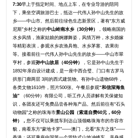
7:30
早上于指定时间、地点上车，在专业导游的陪同
下，乘坐空调旅游巴士，抵达一代伟人孙中山先生的故
乡——中山市。然后前往绿色生态新景区，著有“东方威
尼斯”乡村之称的
中山岭南水
乡
（30分钟）
，领略南国的
水乡风情，渔家姑娘的婀娜舞姿，风情万种，水乡婚嫁
等精彩表演，参观水乡农渔具饱、水乡茅塞、农果街
等。接着前往一代伟人孙中山先生的故乡——中山市翠
亨村，参观
孙中山故居
（40分钟）
，它是孙中山先生于
1892年亲自设计建成，是一座中西合璧、门口有古罗马
拱形门廊两层 3间的西式建筑物。有孙中山遗物68件，
各类文物1610件，照片500张。午餐后参观
“和信深海鱼
油”
（60分钟）有限公司，听工作人员讲解有关保健知
识，各团友还可免费品尝各种海产品。然后前往有“石头
动物园”之称的珠海市
景山公园（索道自费
60
元，
60
分
钟
），
您不仅可以乘揽车到达山顶领略珠海市的市容市
貌，南看东方“蒙地卡罗”——澳门，北看“东方之珠”——
香港；还可乘座中国第一个管轨式山地冲峰车，亲身感