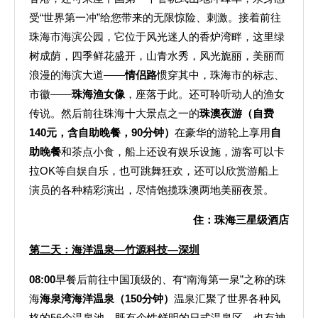
受“世界第一冲”给您带来的无限惊险、刺激。接着前往
珠海市海滨公园，它位于风光迷人的香炉湾畔，这里绿
树成荫，四季鲜花盛开，山青水秀，风光旎丽，美丽而
浪漫的海滨大道——
情侣路
惯穿其中，珠海市的标志、
市徽——
珠海渔女像
，座落于此。还可聆听动人的渔女
传说。然后前往珠海十大景点之一的
珠澳夜游（自费
140元，含自助晚餐，90分钟）
在豪华的游轮上享用
自
助晚餐
和茶点小食，船上还设有娱乐设施，游客可以卡
拉OK等自娱自乐，也可跳舞狂欢，还可以欣赏游船上
演员的各种精彩演出，尽情饱揽珠澳两地美丽夜景。
住：珠海三星级酒店
第二天：海洋温泉—竹源科技—深圳
08:00
早餐后前往中国顶级的、有“南海第一泉”之称的珠
海
海泉湾海洋温泉
（150分钟）
温泉汇聚了世界各种风
格的56个温泉池，既有个性鲜明的日式温泉区，也有神