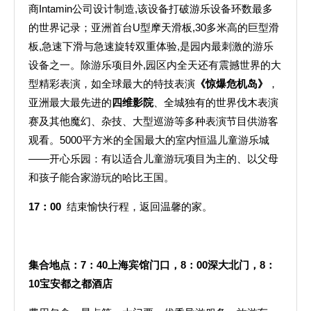
商Intamin公司设计制造,该设备打破游乐设备环数最多
的世界记录；亚洲首台U型摩天滑板,30多米高的巨型滑
板,急速下滑与急速旋转双重体验,是园内最刺激的游乐
设备之一。除游乐项目外,园区内全天还有震撼世界的大
型精彩表演，如全球最大的特技表演
《惊爆危机岛》
，
亚洲最大最先进的
四维影院
、全城独有的世界伐木表演
赛及其他魔幻、杂技、大型巡游等多种表演节目供游客
观看。5000平方米的全国最大的室内恒温儿童游乐城
——开心乐园：有以适合儿童游玩项目为主的、以父母
和孩子能合家游玩的哈比王国。
17
：00
结束愉快行程，返回温馨的家。
集合地点：
7
：
40
上海宾馆门口，
8
：
00
深大北门，
8
：
10
宝安都之都酒店