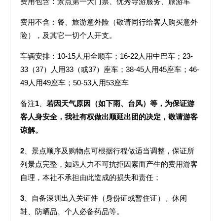
费用包含：景点第一大门票、优秀导游服务、旅游车
费用不含：餐、旅游意外险（敬请同行给客人购买意外
险），及其它一切个人开支。
车辆安排：10-15人用全顺车；16-22人用中巴车；23-
33（37）人用33（或37）座车；38-45人用45座车；46-
49人用49座车；50-53人用53座车
备注
1
、
若因天气原因（如下雨、台风）等，为保证游
客人身安全，我社有权做出顺延出团的决定，敬请游客
谅解。
2
、景点顺序及购物点可根据行程做适当调整，保证所
列景点完整，如遇人力不可抗拒因素而产生的费用游客
自理，本社不承担由此造成的损失和责任；
3
、自备深圳出入关证件（身份证或暂住证）、休闲
鞋、防晒品、个人必备药品等。