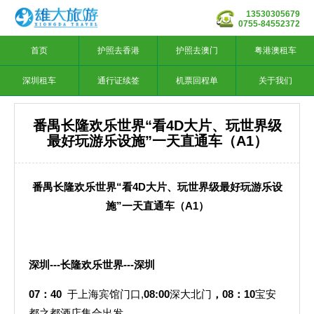
13530305679
0755-84552372
首页
护照去香港
护照去澳门
粤港澳租车
深圳租车
通行证续签
机票回程单
关于我们
番禺长隆欢乐世界“看4D大片、玩世界级
最好玩游乐设施”一天直通车（A1）
番禺长隆欢乐世界“看4D大片、玩世界级最好玩游乐设
施”一天直通车（A1）
深圳
---
长隆欢乐世界---深圳
07
：40
于上海宾馆门口,
08:00
深大北门
，08：10
宝安
都之都酒店集合出发