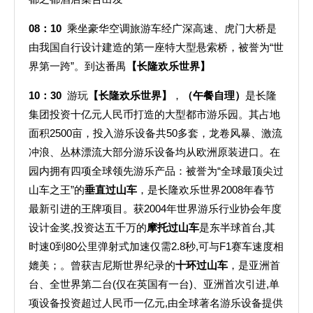
08
：10
乘坐豪华空调旅游车经广深高速、虎门大桥是
由我国自行设计建造的第一座特大型悬索桥，被誉为“世
界第一跨”。到达番禺
【长隆欢乐世界】
10
：30
游玩
【长隆欢乐世界】
，
（午餐自理）
是长隆
集团投资十亿元人民币打造的大型都市游乐园。其占地
面积2500亩，投入游乐设备共50多套，龙卷风暴、激流
冲浪、丛林漂流大部分游乐设备均从欧洲原装进口。在
园内拥有四项全球领先游乐产品：被誉为“全球最顶尖过
山车之王”的
垂直过山车
，是长隆欢乐世界2008年春节
最新引进的王牌项目。获2004年世界游乐行业协会年度
设计金奖,投资达五千万的
摩托过山车
是东半球首台,其
时速0到80公里弹射式加速仅需2.8秒,可与F1赛车速度相
媲美；。曾获吉尼斯世界纪录的
十环过山车
，是亚洲首
台、全世界第二台(仅在英国有一台)、亚洲首次引进,单
项设备投资超过人民币一亿元,由全球著名游乐设备提供