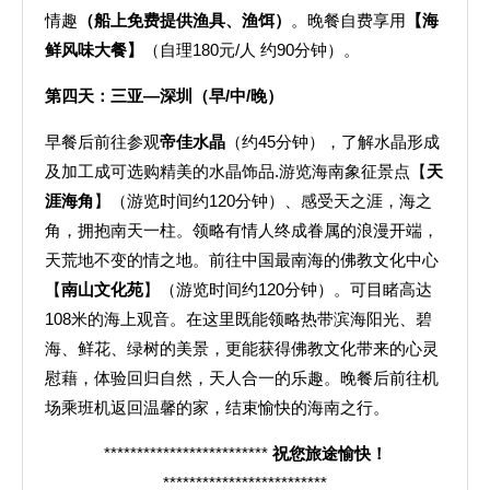
情趣
（船上免费提供渔具、渔饵）
。晚餐自费享用
【海
鲜风味大餐】
（自理180元/人 约90分钟）。
第四天：
三亚—深圳（早/中/晚）
早餐后前往参观
帝佳水晶
（约45分钟），了解水晶形成
及加工成可选购精美的水晶饰品.游览海南象征景点【
天
涯海角
】（游览时间约120分钟）、感受天之涯，海之
角，拥抱南天一柱。领略有情人终成眷属的浪漫开端，
天荒地不变的情之地。前往中国最南海的佛教文化中心
【
南山文化苑
】（游览时间约120分钟）。可目睹高达
108米的海上观音。在这里既能领略热带滨海阳光、碧
海、鲜花、绿树的美景，更能获得佛教文化带来的心灵
慰藉，体验回归自然，天人合一的乐趣。晚餐后前往机
场乘班机返回温馨的家，结束愉快的海南之行。
*************************
祝您旅途愉快！
*************************