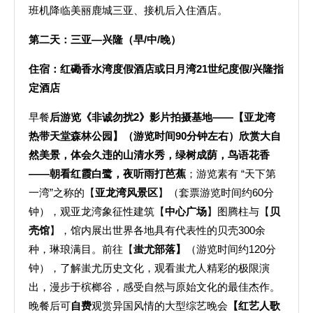
班机降临美丽鹿城三亚、接机后入住酒店。
第二天：
三亚—兴隆（早/中/晚）
住宿：红磡香水湾度假酒店或日月湾21世纪度假/兴隆指
定酒店
早餐
后游览《非诚勿扰2》影片拍摄基地——【
亚龙湾
热带天堂森林公园
】（游览时间90分钟左右）欣赏大自
然美景，体会久违的山清水秀，绿树成荫，鸟语花香
——朝看红霞白鹭，夜听雨打芭蕉
；游览素有 “天下第
一湾”之称的【
亚龙湾风景区
】（套票游览时间约60分
钟），观亚龙湾象征性建筑【
中心广场
】图腾柱与【
贝
壳馆
】，馆内展出世界各地具有代表性的贝壳300余
种，琳琅满目。前往【
蚩尤部落】
（游览时间约120分
钟），了解蚩尤历史文化，观看蚩尤人精彩的极限演
出，漫步于槟榔谷，感受自然与原始文化的最佳杰作。
晚餐后可
自费
观赏异国风情的大型综艺晚会
【红艺人歌