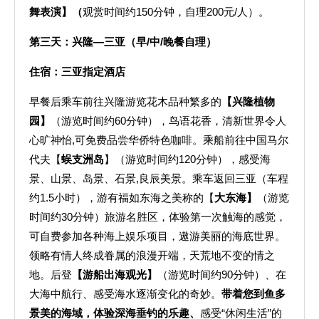
舞表演】（
观赏时间约150分钟，自理200元/人）。
第三天：
兴隆—三亚（早/中/晚餐自理）
住宿：三亚指定酒店
早餐后乘车前往兴隆游览花木品种繁多的
【兴隆植物
园】
（游览时间约60分钟），鸟语花香，清新世界令人
心旷神怡,可免费品尝华侨特色咖啡。乘船前往中国马尔
代夫【
蜈支洲岛
】（游览时间约120分钟），感受海
景、山景、岛景、石景,良辰美景。乘车返回三亚（车程
约1.5小时），游有福如东海之美称的【
大东海】
（游览
时间约30分钟）旅游名胜区，体验第一次触海的感觉，
可自费参加各种海上娱乐项目，遨游美丽的海底世界。
领略有情人终成眷属的浪漫开端，天荒地不变的情之
地。后登
【游船出海观光】
（游览时间约90分钟）、在
大海中航行、感受海水逐渐变化的奇妙。
带着您到鱼多
景美的海域，体验深海垂钓的乐趣、
感受“休闲生活”的