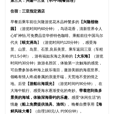
第三天：
兴隆—三亚（早/中/晚餐自理）
住宿：三亚指定酒店
早餐后乘车前往兴隆游览花木品种繁多的
【兴隆植物
园】
（游览时间约60分钟），鸟语花香，清新世界令人
心旷神怡,可免费品尝华侨特色咖啡。乘船前往中国马尔
代夫【
蜈支洲岛
】（游览时间约120分钟），感受海
景、山景、岛景、石景,良辰美景。乘车返回三亚（车程
约1.5小时），游有福如东海之美称的【
大东海】
（游览
时间约30分钟）旅游名胜区，体验第一次触海的感觉，
可自费参加各种海上娱乐项目，遨游美丽的海底世界。
领略有情人终成眷属的浪漫开端，天荒地不变的情之
地。后登
【游船出海观光】
（游览时间约90分钟）、在
大海中航行、感受海水逐渐变化的奇妙。
带着您到鱼多
景美的海域，体验深海垂钓的乐趣、
感受“休闲生活”的
情趣
（船上免费提供渔具、渔饵）
。晚餐自费享用
【海
鲜风味大餐】
（自理180元/人 约90分钟）。