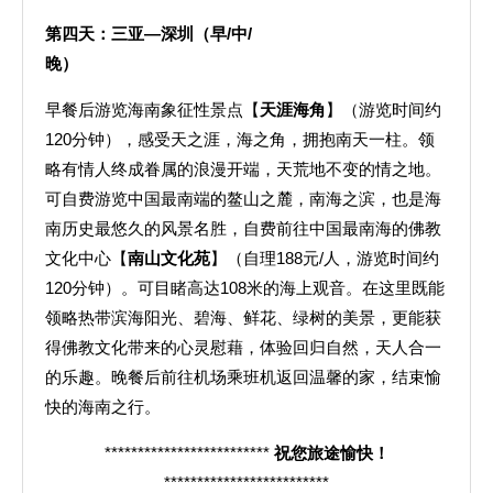
第四天：
三亚—深圳（早/中/
晚）
早餐后游览海南象征性景点【
天涯海角
】（游览时间约
120分钟），感受天之涯，海之角，拥抱南天一柱。领
略有情人终成眷属的浪漫开端，天荒地不变的情之地。
可自费游览中国最南端的鳌山之麓，南海之滨，也是海
南历史最悠久的风景名胜，自费前往中国最南海的佛教
文化中心【
南山文化苑
】（自理188元/人，游览时间约
120分钟）。可目睹高达108米的海上观音。在这里既能
领略热带滨海阳光、碧海、鲜花、绿树的美景，更能获
得佛教文化带来的心灵慰藉，体验回归自然，天人合一
的乐趣。晚餐后前往机场乘班机返回温馨的家，结束愉
快的海南之行。
*************************
祝您旅途愉快！
*************************