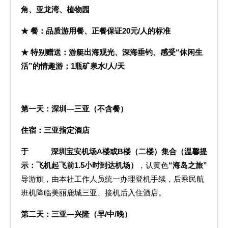
角、亚龙湾、植物园
★ 餐：品质游用餐、正餐保证20元/人的标准
★ 特别赠送：游艇出海观光、深海垂钓、感受“休闲生
活”的情趣游；1瓶矿泉水/人/天
第一天：
深圳—三亚（不含餐）
住宿：三亚指定酒店
于 深圳宝安机场A楼或B楼（二楼）集合（温馨提
示：飞机起飞前1.5小时到达机场）
，认黄色
“海岛之旅”
导游旗，由本社工作人员统一办理登机手续，后乘民航
班机降临美丽鹿城三亚、接机后入住酒店。
第二天：
三亚—兴隆（早/中/晚）