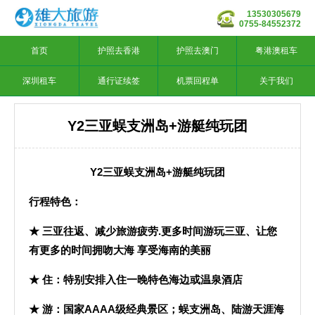
13530305679
0755-84552372
首页
护照去香港
护照去澳门
粤港澳租车
深圳租车
通行证续签
机票回程单
关于我们
Y2三亚蜈支洲岛+游艇纯玩团
Y2
三亚蜈支洲岛+游艇纯玩团
行程特色：
★ 三亚往返、减少旅游疲劳.更多时间游玩三亚、让您
有更多的时间拥吻大海 享受海南的美丽
★ 住：特别安排入住一晚特色海边或温泉酒店
★ 游：国家AAAA级经典景区；蜈支洲岛、陆游天涯海