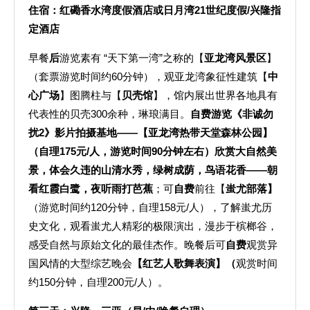
住宿：红磡香水湾度假酒店或日月湾21世纪度假/兴隆指
定酒店
早餐
后
游览素有 “天下第一湾”之称的【
亚龙湾风景区
】
（套票游览时间约60分钟），观亚龙湾象征性建筑【
中
心广场
】图腾柱与【
贝壳馆
】，馆内展出世界各地具有
代表性的贝壳300余种，琳琅满目。
自费
游览
《非诚勿
扰2》
影片拍摄基地——【
亚龙湾热带天堂森林公园
】
（自理175元/人，游览时间90分钟左右）欣赏大自然美
景，体会久违的山清水秀，绿树成荫，鸟语花香——朝
看红霞白鹭，夜听雨打芭蕉
；可
自费
前往【
蚩尤部落】
（游览时间约120分钟，自理158元/人），了解蚩尤历
史文化，观看蚩尤人精彩的极限演出，漫步于槟榔谷，
感受自然与原始文化的最佳杰作。晚餐后可
自费
观赏异
国风情的大型综艺晚会
【红艺人歌舞表演】（
观赏时间
约150分钟，自理200元/人）。