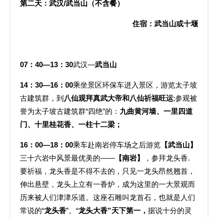
第二天：武汉
/
武当山（不含餐）
住宿：武当山或十堰
07
：
40
—
13
：
30
武汉—
武当山
14
：
30
—
16
：
00
乘坐景区环保车进入景区，游览太子坡
古建筑群，到
八仙观拜真武大帝和八仙祈福旺运
;参观被
誉为太子坡古建筑群“四绝”的：
九曲黄河墙、一里四道
门、十里桂花香、一柱十二梁；
16
：
00
—
18
：
00
乘车赴南岩停车场之后游览
【武当山】
三十六岩中风景最优美的——
【南岩】
，参拜龙头香.
要祈福，龙头香是不得不去的，只见一龙头昂然翘首，
伸出悬壁，龙头上立有一香炉，成为这里的一大景观而
历来被人们津津乐道。这座石雕叫龙首石，也就是人们
常说的“
龙头香
”。“
龙头大香”天下第一，
据说十分的灵