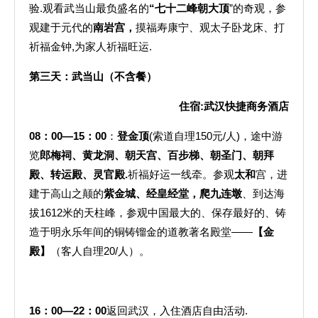
验.观看武当山最负盛名的
“七十二峰朝大顶
”的奇观，参
观建于元代的
南岩宫，
摸福寿康宁、观太子卧龙床、打
祈福金钟,为家人祈福旺运.
第三天：武当山（不含餐）
住宿
:
武汉快捷商务酒店
08
：
00
—
15
：
00
：
登金顶
(索道自理150元/人)，途中游
览
郎梅祠、黄龙洞、朝天宫、百步梯、朝圣门、朝拜
殿、转运殿、灵官殿
.
祈福好运一线牵。参观
太和
宫，进
建于高山之颠的
紫金城、经皇经堂，爬九连墩
、到达海
拔1612米的天柱峰，参观中国最大的、保存最好的、铸
造于明永乐年间的铜铸镏金的道教著名殿堂——
【金
殿】
（客人自理20/人）。
16
：
00
—
22
：
00
返回武汉，入住酒店自由活动.