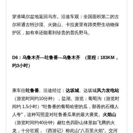
穿准噶尔盆地返回乌市。沿途车观：全国面积第二的古
尔班通古特沙漠、火烧山、卡拉麦里有蹄类野生动物保
护区，如有幸还能看到珍贵的普氏野马。
D6
：乌鲁木齐—吐鲁番
---
乌鲁木齐
（里程：
183KM
，
约
3
小时）
乘车往
吐鲁番
。沿途经过：
达坂城
、达坂城
风力发电站
（游览时间约10分种），盐湖。游览：葡萄沟（游览时
间约 1.5小时）“吐鲁番的葡萄哈密的瓜，鄯善的石榴人
人夸”，这种写照是对吐鲁番瓜果的最大褒奖。
火焰山
（游览时间约40分钟）赭红色四卧山体形如飞腾的火
龙，十分壮观，《西游记》称此山“八百里火焰”。交河