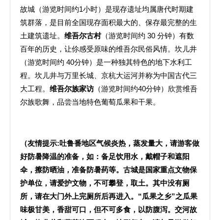
故城（游览时间约1小时）是现存遗址均属唐代时期建
筑群落，是目前全国现存面积最大的、保存最完整的生
土建筑遗址。
维吾尔古村
（游览时间约 30 分钟）有数
百年的历史，让伱感受原味的维吾尔民俗风情。坎儿井
（游览时间约 40分钟）是一种独其特色的地下水利工
程。坎儿井与万里长城、京杭大运河并称为中国古代三
大工程。
维吾尔族家访
（游览时间约40分钟）欣赏维吾
尔族歌舞，品尝当地特色葡萄瓜果和干果。
（友情提示
:
吐鲁番地区气候炎热，蒸发量大，请游客做
好防暑降温的准备，如：备足饮用水，戴帽子和遮阳
伞，擦防晒油，准备防暑药等。古城是国家重点文物保
护单位，请爱护文物，不可攀登，取土。其中没有厕
所，请在大门外上完厕所后再进入。“瓜果之乡”之瓜果
味极甘美，香甜可口，但不可多食，以防腹泻。交河故