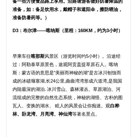
备一些方便食品路上享用。沿路请游客做好防暑降温的
准备，如：备足饮用水，戴帽子和遮阳伞，擦防晒油，
准备防暑药等。）
D3
：布尔津——喀纳斯（里程：
160KM
，约为
3
小时）
早乘车往
喀那斯
风景区（游览时间约5小时）。沿途经
过：阿勒泰草原景色，途观阿贡盖提草原石人。喀纳
斯：蒙古语的意思是”美丽而神秘的湖”是古冰川刨蚀而
成的冰碛堰塞湖,长24公里,曲曲湾湾形成六道湾,是我国
内陆最深的湖泊. 冰川雪山、森林灌丛、草原湖泊、河
流组成的完整的自然生态系统，神秘的湖怪、古朴的图
瓦人、变换的湖水、 眩人的风景会让你痴迷。观
白桦
林、卧龙湾、月亮湾、神仙湾
等著名景点。