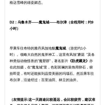
格达雪峰的雄姿媚态。
D2
：乌鲁木齐——魔鬼城——布尔津（全程用时：约
9
小时）
早乘车往奇特的雅丹风蚀地貌
魔鬼城
.（游览约1小
时）。领略大自然的鬼斧神工，这里有风蚀"蘑菇 "及各
种类似动物怪兽的"魔塑群"，著名影片
《卧虎藏龙》
亦
在此拍摄，在“魔鬼城”里，色彩斑斓的装饰用卵石，俯
拾即是，有时还能捡到晶莹美丽的玛瑙石。然后乘车往
布尔津，沿途经过：百里油田、林立的油井。
（友情提示
:
这一天路途比较遥远，会比较疲劳，建议准