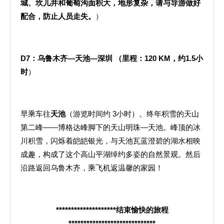
城、坎儿井和葡萄沟面积大，地形复杂，请与导游做好
配合，防止人员走失。
）
D7
：乌鲁木齐—天池
—
深圳
（里程：
120 KM
，约
1.5
小
时
）
早乘车往
天池
（游览时间约 3小时）。终年积雪的天山
第二峰——博格达峰脚下的天山明珠—天池。峰顶的冰
川积雪，闪烁着皑皑银光，与天池瓦蓝澄碧的湖水相映
成趣，构成了这个高山平湖绰约多姿的自然景观。然后
沿路返回乌鲁木齐，乘飞机返温馨的家园！
********************
结束愉快的旅程
*****************************