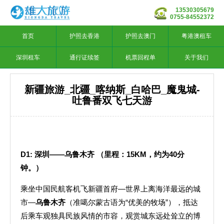
13530305679
0755-84552372
首页
护照去香港
护照去澳门
粤港澳租车
深圳租车
通行证续签
机票回程单
关于我们
新疆旅游_北疆_喀纳斯_白哈巴_魔鬼城-
吐鲁番双飞七天游
D1:
深圳——乌鲁木齐
（里程：
15KM
，约为
40
分
钟。）
乘坐中国民航客机飞新疆首府—世界上离海洋最远的城
市—
乌鲁木齐
（准噶尔蒙古语为“优美的牧场”），抵达
后乘车观独具民族风情的市容，观赏城东远处耸立的博