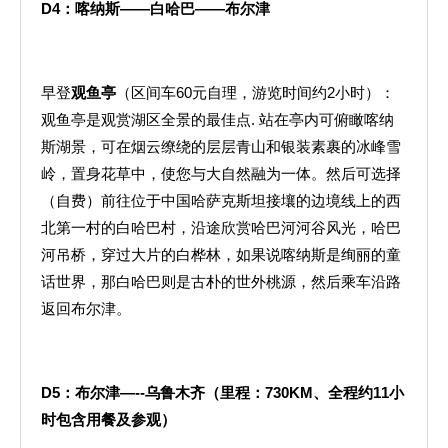
D4
：喀纳斯——白哈巴——布尔津
早登
观鱼亭
（区间车60元自理，游览时间约2小时）：
观鱼亭是观赏湖区全景的最佳点. 站在亭内可俯瞰喀纳
斯湖景，可在烟云缭绕的层层青山和银装素裹的冰峰雪
岭，置身花草中，使您与大自然融为一体。然后可选择
（自费）前往位于中国哈萨克斯坦接壤的边境线上的西
北第一村的白哈巴村，沿途欣赏哈巴河河谷风光，哈巴
河吊桥，穿过大片的白桦林，如果说喀纳斯是绚丽的童
话世界，那白哈巴则是古朴的世外桃源，然后乘车沿路
返回布尔津。
D5
：布尔津—
--
乌鲁木齐（里程：
730KM
、全程约
11
小
时包含用餐及参观）