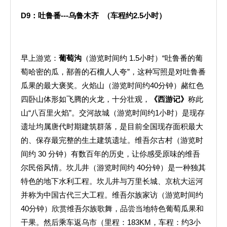
D9
：吐鲁番
---
乌鲁木齐
（车程约
2.5
小时）
早上游览：
葡萄沟
（游览时间约 1.5小时）“吐鲁番的葡
萄哈密的瓜，鄯善的石榴人人夸”，这种写照是对吐鲁番
瓜果的最大褒奖。火焰山（游览时间约40分钟）赭红色
四卧山体形如飞腾的火龙，十分壮观，
《西游记》
称此
山“八百里火焰”。交河故城（游览时间约1小时）是现存
遗址均属唐代时期建筑群落，是目前全国现存面积最大
的、保存最完整的生土建筑遗址。维吾尔古村（游览时
间约 30 分钟）有数百年的历史，让伱感受原味的维吾
尔民俗风情。坎儿井（游览时间约 40分钟）是一种独其
特色的地下水利工程。坎儿井与万里长城、京杭大运河
并称为中国古代三大工程。维吾尔族家访（游览时间约
40分钟）欣赏维吾尔族歌舞，品尝当地特色葡萄瓜果和
干果。然后乘车返乌市（里程：183KM，车程：约3小