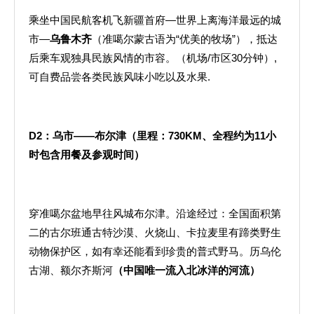
乘坐中国民航客机飞新疆首府—世界上离海洋最远的城
市—
乌鲁木齐
（准噶尔蒙古语为“优美的牧场”），抵达
后乘车观独具民族风情的市容。（机场/市区30分钟）,
可自费品尝各类民族风味小吃以及水果.
D2
：乌市——布尔津（里程：
730KM
、全程约为
11
小
时包含用餐及参观时间）
穿准噶尔盆地早往风城布尔津。沿途经过：全国面积第
二的古尔班通古特沙漠、火烧山、卡拉麦里有蹄类野生
动物保护区，如有幸还能看到珍贵的普式野马。历乌伦
古湖、额尔齐斯河
（中国唯一流入北冰洋的河流）