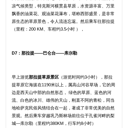
凉气候类型，特克斯河横贯县草原，水资源丰富、万里
飘香的油菜花、观油菜花瀑布，堪称西部盛景，是非常
原生态的草原景色，令人流连忘返。然后乘车往那拉提
（里程：200 KM、车程约3.5小时 ），
D7
：那拉提——巴仑台——库尔勒
早上游览
那拉提草原景区
（游览时间约3小时），那拉
提草原它海拔在1190米以上，属高山河谷草场，它的周
边是西天山中部的自然形态， 绿色的草原、蓝色的河
流、白色的冰川、雄伟的天山，刚直不阿的青松，同当
地哈萨克民俗风情结合在一起，著成了非常优美的自然
景观。然后乘车穿越巩乃斯林场前往位于孔雀河畔的梨
城—库尔勒（里程约380KM，行车约8小时）