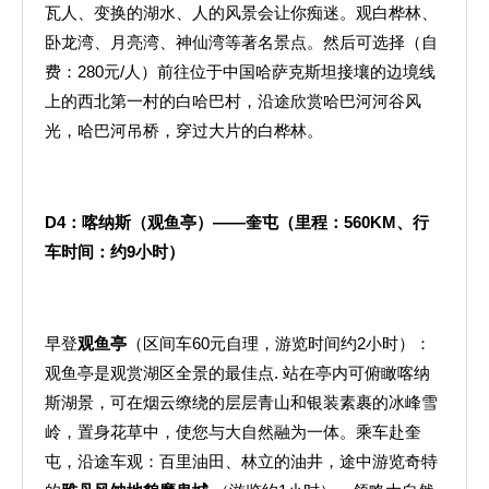
瓦人、变换的湖水、人的风景会让你痴迷。观白桦林、
卧龙湾、月亮湾、神仙湾等著名景点。然后可选择（自
费：280元/人）前往位于中国哈萨克斯坦接壤的边境线
上的西北第一村的白哈巴村，沿途欣赏哈巴河河谷风
光，哈巴河吊桥，穿过大片的白桦林。
D4
：喀纳斯（观鱼亭）——奎屯（里程：
560KM
、行
车时间：约
9
小时）
早登
观鱼亭
（区间车60元自理，游览时间约2小时）：
观鱼亭是观赏湖区全景的最佳点. 站在亭内可俯瞰喀纳
斯湖景，可在烟云缭绕的层层青山和银装素裹的冰峰雪
岭，置身花草中，使您与大自然融为一体。乘车赴奎
屯，沿途车观：百里油田、林立的油井，途中游览奇特