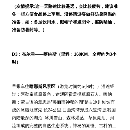
（友情提示
:
这一天路途比较遥远，会比较疲劳，建议准
备一些方便食品路上享用。沿路请游客做好防暑降温的
准备，如：备足饮用水，戴帽子和遮阳伞，擦防晒油，
准备防暑药等。）
D3
：布尔津——喀纳斯（里程：
160KM
、全程约为
3
小
时）
早乘车往
喀那斯风景区
（游览时间约5小时））沿途经
过：阿勒泰草原景色，途观阿贡盖提草原石人。喀纳
斯：蒙古语的意思是”美丽而神秘的湖”是古冰川刨蚀而
成的冰碛堰塞湖,长24公里,曲曲湾湾形成六道湾,是我国
内陆最深的湖泊. 冰川雪山、森林灌丛、草原湖泊、河
流组成的完整的自然生态系统，神秘的湖怪、古朴的土