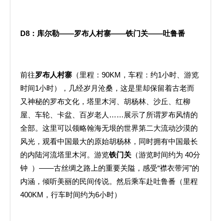
D8
：库尔勒——罗布人村寨——铁门关——吐鲁番
前往
罗布人村寨
（里程：90KM，车程：约1小时、游览
时间1小时），几经岁月沧桑，这是里却保留着古老而
又神秘的罗布文化，塔里木河、胡杨林、沙丘、红柳
屋、车轮、卡盆、百岁老人……展示了所谓罗布风情的
全部。这里可以领略翰海无垠的世界第二大流动沙漠的
风光，观看中国最大的原始胡杨林，同时拥有中国最长
的内陆河流塔里木河。游览
铁门关
（游览时间约为 40分
钟 ）——古丝绸之路上的重要关隘，感受“襟衣带河”的
内涵，倾听美丽的民间传说。然后乘车赴吐鲁番（里程
400KM，行车时间约为6小时）