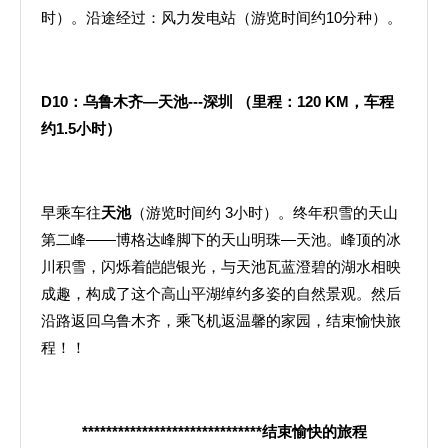
时）。沿途经过：风力发电站（游览时间约10分种）。
D10
：乌鲁木齐—天池
---
深圳
（里程：
120 KM
，车程
约
1.5
小时）
早乘车往
天池
（游览时间约 3小时）。终年积雪的天山
第二峰——博格达峰脚下的天山明珠—天池。峰顶的冰
川积雪，闪烁着皑皑银光，与天池瓦蓝澄碧的湖水相映
成趣，构成了这个高山平湖绰约多姿的自然景观。然后
沿路返回乌鲁木齐，乘飞机返温馨的家园，结束愉快旅
程！！
******************************
结束愉快的旅程