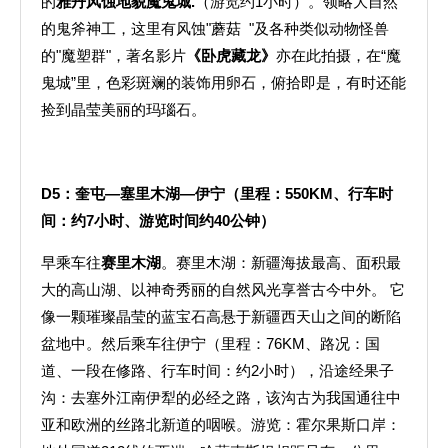
的
雅丹风蚀地貌魔鬼城
.
（游览约1小时）。领略大自然
的鬼斧神工，这里有风蚀"蘑菇 "及各种类似动物怪兽
的"魔塑群"，著名影片
《卧虎藏龙》
亦在此拍摄，在“魔
鬼城”里，色彩斑斓的装饰用卵石，俯拾即是，有时还能
捡到晶莹美丽的玛瑙石。
D5
：奎屯—塞里木湖—伊宁（里程：
550KM
、行车时
间：约
7
小时、游览时间约
40
公钟）
早乘车往
赛里木湖
。赛里木湖：新疆海拔最高、面积最
大的高山湖、以神奇秀丽的自然风光享誉古今中外。 它
像一颗璀璨晶莹的蓝宝石高悬于新疆西天山之间的断陷
盆地中。然后乘车往伊宁（里程：76KM、路况：国
道、一段在修路、行车时间：约2小时），沿途经果子
沟：去塞外江南伊犁的必经之路，该沟古为我国通往中
亚和欧洲的丝路北新道的咽喉。游览：霍尔果斯口岸：