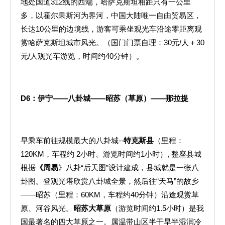
地处国道312线的西端，哈萨克斯坦相距只有一公里
多，以霍尔果斯河为界河，中国大陆唯一自由贸易区，
长达10公里的边境线，游客可乘坐观光车沿途零距离观
赏哈萨克斯坦城市风光。（国门门票自理：30元/人＋30
元/人观光车游览，时间约40分钟）。
D6
：伊宁——八卦城——昭苏（草原）——那拉提
早乘车前往规模最大的八卦城--
特克斯县
（里程：
120KM，车程约 2小时、游览时间约1小时）, 整座县城
根据
《周易
》八卦“后天图”设计建成，县城就是一张八
卦图。登观光塔欣赏八卦城全景，然后往“天马”的故乡
——昭苏（里程：60KM，车程约40分钟）沿途观赏草
原、河谷风光。
昭苏大草原
（游览时间约1.5小时）是我
国最著名的四大草原之一。属温带山区半干旱半湿润冷