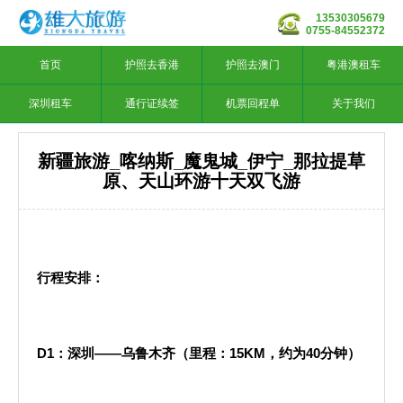
13530305679
0755-84552372
首页
护照去香港
护照去澳门
粤港澳租车
深圳租车
通行证续签
机票回程单
关于我们
新疆旅游_喀纳斯_魔鬼城_伊宁_那拉提草
原、天山环游十天双飞游
行程安排：
D1
：深圳——乌鲁木齐（里程：
15KM
，约为
40
分钟）