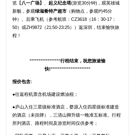
览【
八一广场】
、
起义纪念塔
(游览30分钟)，观英雄城
新貌，参观
绿滋肴特产超市
（购物点，参观约45分
钟）。后乘飞机（参考航班：CZ3618（16：30-17：
50）或ZH9872（21:50-23:25））返深圳，结束愉快旅
程！
*****************
行程结束，祝您旅途愉
快
!
**********************
报价包含
:
●往返程机票含机场建设燃油税；
●庐山入住三星级标准酒店，婺源入住四星级标准建造
的酒店（未挂牌），三清山脚升级一晚准五标准。行程
所列酒店、路程时间及游览时间仅供参考；