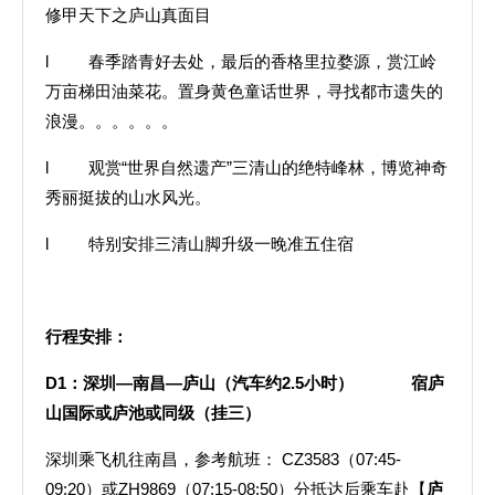
修甲天下之庐山真面目
l 春季踏青好去处，最后的香格里拉婺源，赏江岭
万亩梯田油菜花。置身黄色童话世界，寻找都市遗失的
浪漫。。。。。。
l 观赏“世界自然遗产”三清山的绝特峰林，博览神奇
秀丽挺拔的山水风光。
l 特别安排三清山脚升级一晚准五住宿
行程安排：
D1
：深圳—南昌—庐山（汽车约2.5小时） 宿
庐
山国际或庐池或同级（挂三）
深圳乘飞机往南昌，参考航班： CZ3583（07:45-
09:20）或ZH9869（07:15-08:50）分抵达后乘车赴【
庐