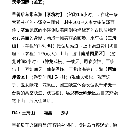
天堂国际（准五）
早餐后车乘车游【
李坑村
】
（约游1.5小时），在此一条
弯延曲折的小溪空村而过，村中260户人家大多依溪而
住，清澈见底的小溪倒映着两侧粉墙黛瓦的古民居和浣
衣女美丽的身影，构成一幅美丽的画卷。乘车往【三
清
山
】
（车程约1.5小时）抵达后索道（上下索道费用均自
理：（双程）125元/人）上山，游【
南清园景区
】
（游
览时间3小时）（神龙戏松、一线天、司春女神、巨蟒
出山、万笏朝天、仙苑秀峰、三龙出海等），游【
西海
岸景区
】
（游览时间1.5小时）(观仙人负松、观音送
子、玉女献花、花果山、猴王献宝体会长达数千米无一
台阶的高空栈道、观古松)。远观
梯云岭景区
后自费乘索
道下山，后入住酒店。
D4
：三清山——南昌——深圳
早餐后车返回南昌(车程约4小时)，抵达后市容观光，游