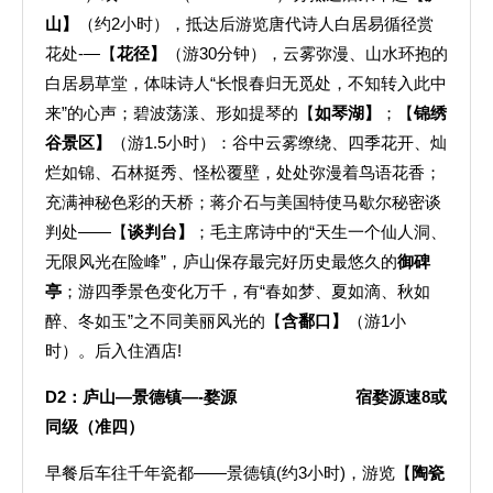
山】
（约2小时），抵达后游览唐代诗人白居易循径赏
花处-—【
花径】
（游30分钟），云雾弥漫、山水环抱的
白居易草堂，体味诗人“长恨春归无觅处，不知转入此中
来”的心声；碧波荡漾、形如提琴的【
如琴湖】
；【
锦绣
谷景区】
（游1.5小时）：谷中云雾缭绕、四季花开、灿
烂如锦、石林挺秀、怪松覆壁，处处弥漫着鸟语花香；
充满神秘色彩的天桥；蒋介石与美国特使马歇尔秘密谈
判处——【
谈判台】
；毛主席诗中的“天生一个仙人洞、
无限风光在险峰”，庐山保存最完好历史最悠久的
御碑
亭
；游四季景色变化万千，有“春如梦、夏如滴、秋如
醉、冬如玉”之不同美丽风光的【
含鄱口】
（游1小
时）。后入住酒店!
D2
：庐山—景德镇—-婺源 宿婺源速8或
同级（准四）
早餐后车往千年瓷都——景德镇(约3小时)，游览【
陶瓷