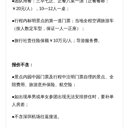
●团队用餐：三早七正、正餐八菜一汤（正餐餐标：
￥20元/人），10—12人一桌；
●行程内标明景点的第一道门票；当地全程空调旅游车
（按人数定车型，保证一人一正座）；
●旅行社责任险保额￥10万元/人；导游服务费。
报价不含：
●景点内园中园门票及行程中注明门票自理的景点、全
陪费用、旅游意外保险、航空险；
●如出现单男或单女参团出现无法安排拼住时，要补单
人房差；
●不含深圳机场往返接送。