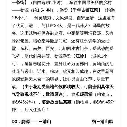
一条街
】
（自由选购1小时），车往中国最美丽的乡村
——婺源（约1.5小时），游览【
千年古镇江湾
】
（约游
1.5小时），钟灵毓秀，文风炽盛。自宋至清，这里蕴育
了状元、进士、与仕宦38人，是一代伟人江泽民的故
乡。这里既尚好保存御史府、中宪第等明清官邸，又有
滕家老屋、培心堂等徽派商宅，还有江永讲学的受经
堂，东和、南关、西安、北钥四座古门亭，岳武穆的岳
飞桥，明代剑泉井等。婺源游览【
江岭】
（游览1小
时）
，
每当春暖花开，置身江岭万亩梯田，黄灿灿的油
菜花与远山、近水、粉墙、黛瓦相印成趣，在这里您可
以感受到天人合一的境界，让心灵自由飞翔，尽量释
放。
（由于花期受当地气候影响较大，可能会因具体天
气导致观花不佳，敬请原谅）
。参观
碳语堂
（购物点，
参观45分钟），
婺源故园里茶苑
（购物点，参观约45分
钟）。后入住酒店！
D3
：婺源——三清山
宿三清山脚