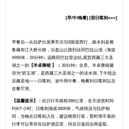
[
早
/
中
/
晚餐
] [
宿日喀则×××
]
早餐后---从拉萨出发乘车沿318国道西行，曲水到县雅
鲁藏布江大桥分路，沿盘山公路到达冈巴拉山顶（海拔
4990米，20分钟）远眺冈巴拉雷达站,观赏西藏三大圣
湖之一的
【羊卓雍错
】
（ 30分钟）全景。羊卓雍错藏
语为“碧玉湖”，是西藏三大圣湖之一的淡水湖, 下午抵达
后藏圣地——日喀则。途中用午餐，晚餐到日喀则以后
在餐厅用。
【温馨提示】：
此日行车路程380公里，全天游览时间
约8个小时。日喀则海拔3800米，气候情况与拉萨相
同，当晚在日喀则入住，建议精简行装，暂时用不着的
行李可以寄存在拉萨酒店里，待后日返回后再提取。