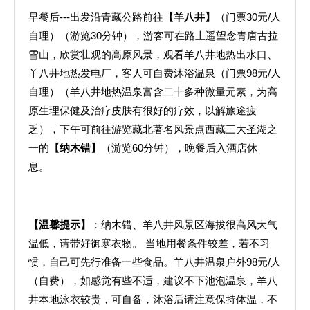
早餐后---出发沿青藏公路前往
【羊八井】
（门票30元/人
自理）（游览30分钟），游客可在路上遥望念青唐古拉
雪山，欣赏壮观的高原风景，观看羊八井地热出水口、
羊八井地热发电厂，客人可自费沐浴温泉（门票98元/人
自理）（羊八井地热温泉富含二十多种微量元素，为高
原生理保健及治疗皮肤有很好的疗效，以解旅途疲
乏），下午可前往游览藏北著名风景点西藏三大圣湖之
一的
【纳木错】
（游览60分钟），晚餐后入酒店休
息。
【温馨提示】
：纳木错、羊八井风景区海拔很高风大气
温低，请带好御寒衣物。 当地用餐条件较差，若不习
惯，自己可先行准备一些食品。羊八井温泉户外98元/人
（自费），如感觉有些不适，建议不下池泡温泉，羊八
井本地泳衣较贵，可自备，沐浴后请注意保持体温，不