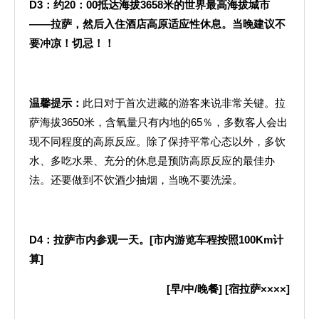
D3
：约
20
：
00
抵达海拔
3658
米
的世界最高海拔城市
——拉萨，然后入住酒店高原适应性休息。当晚建议不
要冲凉！切忌！！
温馨提示：
此日对于首次进藏的游客来说非常关键。拉
萨海拔3650米，含氧量只有内地的65％，多数客人会出
现不同程度的高原反应。除了保持平常心态以外，多饮
水、多吃水果、充分的休息是预防高原反应的最佳办
法。还要做到不饮酒少抽烟，当晚不要洗澡。
D4
：拉萨市内参观一天。
[
市内游览车程按照
100Km
计
算
]
[
早
/
中
/
晚餐
] [
宿拉萨××××
]