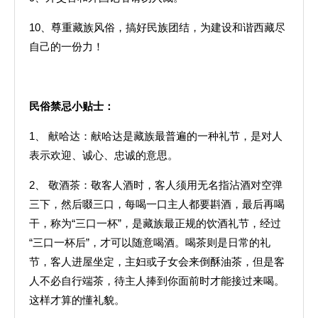
10、尊重藏族风俗，搞好民族团结，为建设和谐西藏尽
自己的一份力！
民俗禁忌小贴士：
1、 献哈达：献哈达是藏族最普遍的一种礼节，是对人
表示欢迎、诚心、忠诚的意思。
2、 敬酒茶：敬客人酒时，客人须用无名指沾酒对空弹
三下，然后啜三口，每喝一口主人都要斟酒，最后再喝
干，称为“三口一杯”，是藏族最正规的饮酒礼节，经过
“三口一杯后”，才可以随意喝酒。喝茶则是日常的礼
节，客人进屋坐定，主妇或子女会来倒酥油茶，但是客
人不必自行端茶，待主人捧到你面前时才能接过来喝。
这样才算的懂礼貌。