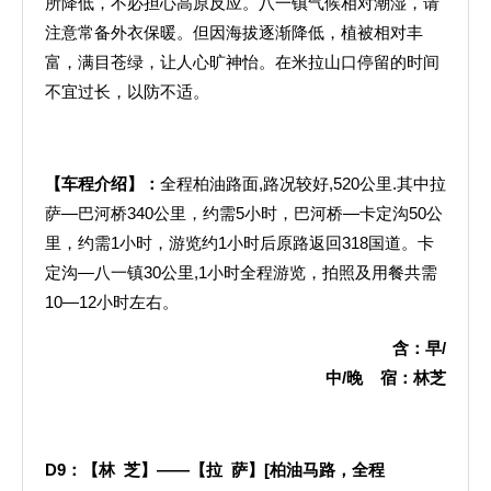
所降低，不必担心高原反应。八一镇气候相对潮湿，请
注意常备外衣保暖。但因海拔逐渐降低，植被相对丰
富，满目苍绿，让人心旷神怡。在米拉山口停留的时间
不宜过长，以防不适。
【车程介绍】：
全程柏油路面,路况较好,520公里.其中拉
萨—巴河桥340公里，约需5小时，巴河桥—卡定沟50公
里，约需1小时，游览约1小时后原路返回318国道。卡
定沟—八一镇30公里,1小时全程游览，拍照及用餐共需
10—12小时左右。
含：早
/
中
/
晚
宿：林芝
D9
：【林
芝】——【拉
萨】
[
柏油马路，全程