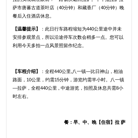
萨市唐蕃古道茶叶店（40分钟）和藏香厂（40分钟）晚
餐后入住酒店休息。
【温馨提示】
：此日行车路程缩短为440公里途中并未
安排参观景点，所以沿途停车次数会稍多一点。您可以
利用今天多拍一点风景照留作纪念。
【车程介绍】
：全程440公里,八一镇—比日神山，柏油
路面，10公里，约需15分钟，游览约需半小时。八一镇
—拉萨，全程440公里 , 中途游览，拍照及休息共需8小
时左右。
餐：早、中、晚【住宿】拉
萨