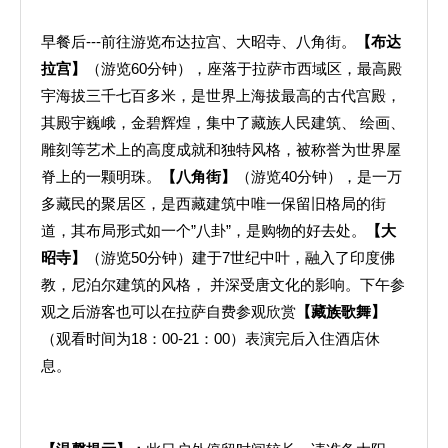
早餐后---前往游览布达拉宫、大昭寺、八角街。
【布达
拉宫】
（游览60分钟），座落于拉萨市西域区，最高殿
宇海拔三千七百多米，是世界上海拔最高的古代宫殿，
其殿宇巍峨，金碧辉煌，集中了藏族人民建筑、 绘画、
雕刻等艺术上的高度成就和独特风格，被称誉为世界屋
脊上的一颗明珠。
【八角街】
（游览40分钟），是一万
多藏民的聚居区，是西藏建筑中唯一保留旧格局的街
道，其布局形式如一个”八卦”，是购物的好去处。
【大
昭寺】
（游览50分钟）建于7世纪中叶，融入了印度佛
教，尼泊尔建筑的风格， 并深受唐文化的影响。下午参
观之后游客也可以在拉萨自费参观欣赏
【藏族歌舞】
（观看时间为18：00-21：00）表演完后入住酒店休
息。