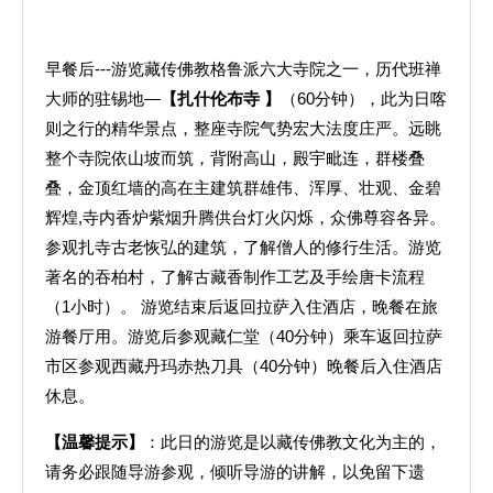
早餐后---游览藏传佛教格鲁派六大寺院之一，历代班禅
大师的驻锡地—
【扎什伦布寺
】
（60分钟），此为日喀
则之行的精华景点，整座寺院气势宏大法度庄严。远眺
整个寺院依山坡而筑，背附高山，殿宇毗连，群楼叠
叠，金顶红墙的高在主建筑群雄伟、浑厚、壮观、金碧
辉煌,寺内香炉紫烟升腾供台灯火闪烁，众佛尊容各异。
参观扎寺古老恢弘的建筑，了解僧人的修行生活。游览
著名的吞柏村，了解古藏香制作工艺及手绘唐卡流程
（1小时）。 游览结束后返回拉萨入住酒店，晚餐在旅
游餐厅用。游览后参观藏仁堂（40分钟）乘车返回拉萨
市区参观西藏丹玛赤热刀具（40分钟）晚餐后入住酒店
休息。
【温馨提示】
：此日的游览是以藏传佛教文化为主的，
请务必跟随导游参观，倾听导游的讲解，以免留下遗