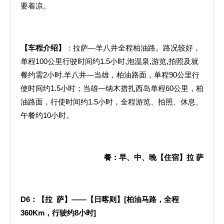
要着凉。
【车程介绍】
：拉萨—羊八井全程柏油路。路况较好，
单程100公里行驶时间约1.5小时,泡温泉,游览,拍照及就
餐约需2小时.羊八井—当雄，柏油路面，单程90公里行
使时间约1.5小时；当雄—纳木措扎西岛单程60公里，柏
油路面，行使时间约1.5小时，全程游览、拍照、休息、
午餐约10小时。
餐：早、中、晚【住宿】拉
萨
D6
：【拉
萨】——【日喀则】
[
柏油马路，全程
360Km
，行驶约
8
小时
]