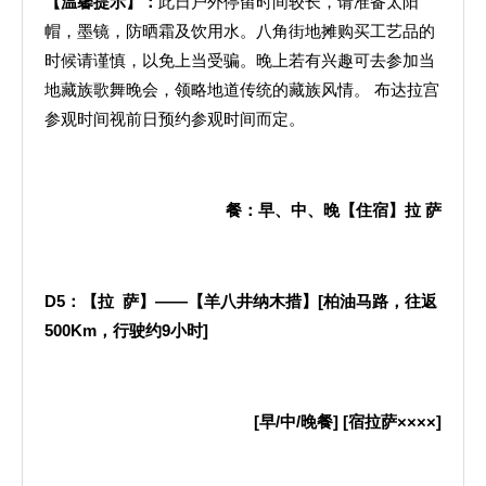
【温馨提示】：
此日户外停留时间较长，请准备太阳
帽，墨镜，防晒霜及饮用水。八角街地摊购买工艺品的
时候请谨慎，以免上当受骗。晚上若有兴趣可去参加当
地藏族歌舞晚会，领略地道传统的藏族风情。 布达拉宫
参观时间视前日预约参观时间而定。
餐：早、中、晚【住宿】拉
萨
D5
：【拉
萨】——【羊八井纳木措】
[
柏油马路，往返
500Km
，行驶约
9
小时
]
[
早
/
中
/
晚餐
] [
宿拉萨××××
]