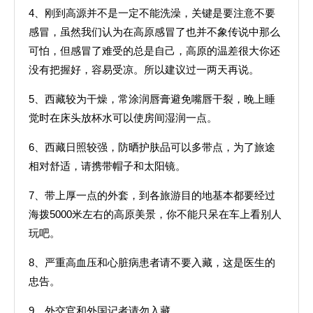
4、刚到高源并不是一定不能洗澡，关键是要注意不要
感冒，虽然我们认为在高原感冒了也并不象传说中那么
可怕，但感冒了难受的总是自己，高原的温差很大你还
没有把握好，容易受凉。所以建议过一两天再说。
5、西藏较为干燥，常涂润唇膏避免嘴唇干裂，晚上睡
觉时在床头放杯水可以使房间湿润一点。
6、西藏日照较强，防晒护肤品可以多带点，为了旅途
相对舒适，请携带帽子和太阳镜。
7、带上厚一点的外套，到各旅游目的地基本都要经过
海拨5000米左右的高原美景，你不能只呆在车上看别人
玩吧。
8、严重高血压和心脏病患者请不要入藏，这是医生的
忠告。
9、外交官和外国记者请勿入藏。