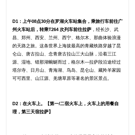
D1
：上午
08
点
30
分在罗湖火车站集合，乘旅行车前往广
州火车站后，转乘
T264
次列车前往拉萨
，经长沙、武
昌、郑州、西安、兰州、西宁、格尔木、那曲体验浪漫
的天路之旅。这条世界上海拔最高的青藏铁路穿越了昆
仑山、唐古拉山、念青唐古拉山三大山脉，沿着三江
源、湿地、错那湖蜿蜒而过，格尔木—拉萨段沿途经过
塔尔寺、日月山、青海湖、鸟岛、昆仑山、藏羚羊家园
可可西里、山江源、羌塘草原等著名的景区景点。
D2
：在火车上。【第一
/
二宿火车上，火车上的用餐自
理，第三天宿拉萨】