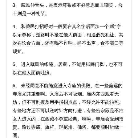
3、 藏民伸舌头，是表示尊敬或不好意思而非嘲笑，合
十则是一种礼节。
4、 和藏民打招呼时一般要在其名字后面加一个“啦”字
以示尊称，走路时不抢在他人前面，相遇必先礼让。其
次在饮食方面，还有喝不作响，爵不出声，食不满口等
规矩。
5、 进入藏民的帐篷、居室，不能用脚踩门槛，也不可
以在他人面前吐痰。
6、 未经同意不能随意进入寺庙的佛殿、在一些偏远的
寺庙尤其重要啊。入庙后不可吸烟。庙内东西观看无
妨，但不可乱摸及用手指指点点，不经允许不能拍照。
有些地方还不可以逆时针方向行进，有些密宗殿是不准
女人进入的，在西藏不尊重经典、喇嘛、寺庙会受到指
责。路过寺庙、旗杆、玛尼堆、佛塔、都要顺时针绕一
圈。