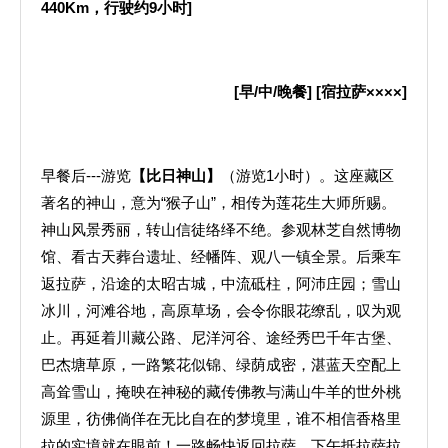
440Km
，行驶约
9
小时
]
[
早
/
中
/
晚餐
] [
宿拉萨××××
]
早餐后---游览
【比日神山】
（游览1小时）。这座藏区
著名的神山，意为“猴子山”，相传为莲花生大师所赐。
神山风景秀丽，转山信徒络绎不绝。参观林芝自然博物
馆、看古天葬台遗址、经幡阵、观八一镇全景。后乘车
返拉萨，沿途的太昭古城，中流砥柱，阿沛庄园；雪山
冰川，河滩谷地，高原草场，会令你眼花缭乱，叹为观
止。再延着川藏公路、尼洋河谷、途经秀巴千年古堡、
巴杰塘草原，一路繁花似锦、绿荫成密，湛蓝天空配上
高耸雪山，掩映在神秘的藏传佛教与满山牛羊的世外桃
源里，彷佛倘佯在无比自在的梦境里，谁不相信香格里
拉的实境就在眼前！一路畅快返回拉萨。下午抵拉萨拉