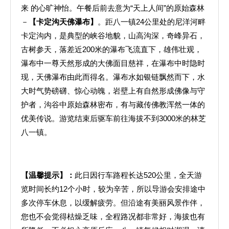
来 的心旷神怡。午餐后前去意为“天上人间”的原始森林
－
【卡定沟天佛瀑布】
。距八一镇24公里处的尼洋河畔
卡定沟内，是典型的峡谷地貌，山高沟深，奇峰异石，
古树参天，落差近200米的瀑布飞流直下，雄伟壮观，
瀑布中一尊天然形成的大佛面目慈祥，在瀑布中时隐时
现，天佛瀑布由此而得名。瀑布水如银链飘然而下，水
大时气势磅礴、惊心动魄，岩壁上有自然形成佛像与守
护者，沟谷中原始森林密布，有与藏传佛教浑然一体的
优美传说。游览结束后驱车前往海拔不到3000米的林芝
八一镇。
【温馨提示】：
此日因行车路程长达520公里，全天游
览时间长约12个小时，较为辛苦，所以导游会安排途中
多次停车休息，以缓解疲劳。但沿途有美丽风景作伴，
您也不会觉得枯燥乏味，全程路况都非常好，海拔也有