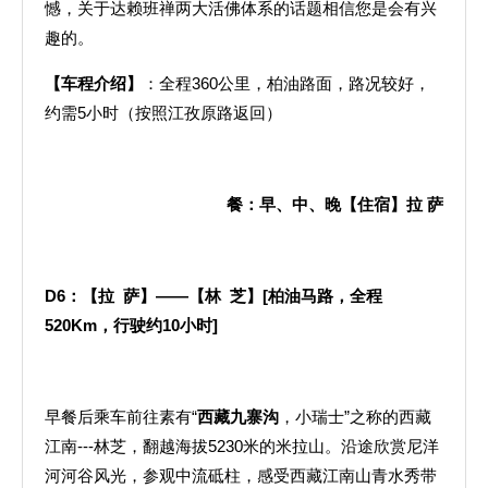
憾，关于达赖班禅两大活佛体系的话题相信您是会有兴
趣的。
【车程介绍】
：全程360公里，柏油路面，路况较好，
约需5小时（按照江孜原路返回）
餐：早、中、晚【住宿】拉
萨
D6
：【拉
萨】——【林
芝】
[
柏油马路，全程
520Km
，行驶约
10
小时
]
早餐后乘车前往素有“
西藏九寨沟
，小瑞士”之称的西藏
江南---林芝，翻越海拔5230米的米拉山。沿途欣赏尼洋
河河谷风光，参观中流砥柱，感受西藏江南山青水秀带