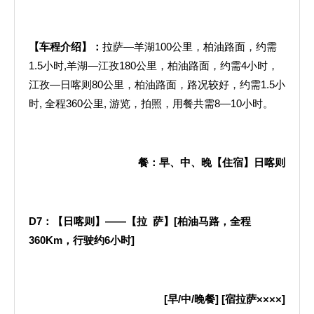
【车程介绍】：
拉萨—羊湖100公里，柏油路面，约需
1.5小时,羊湖—江孜180公里，柏油路面，约需4小时，
江孜—日喀则80公里，柏油路面，路况较好，约需1.5小
时, 全程360公里, 游览，拍照，用餐共需8—10小时。
餐：早、中、晚【住宿】日喀则
D7
：【日喀则】——【拉
萨】
[
柏油马路，全程
360Km
，行驶约
6
小时
]
[
早
/
中
/
晚餐
] [
宿拉萨××××
]