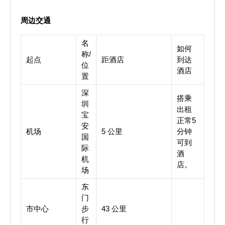
周边交通
名
如何
称/
起点
距酒店
到达
位
酒店
置
深
搭乘
圳
出租
宝
正常5
安
机场
5 公里
分钟
国
可到
际
酒
机
店。
场
东
门
市中心
步
43 公里
行