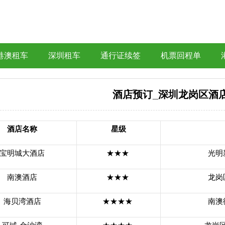
港澳租车
深圳租车
通行证续签
机票回程单
酒店预订_深圳龙岗区酒
酒店名称
星级
宝明城大酒店
★★★
光明新
南澳酒店
★★★
龙岗区
海贝湾酒店
★★★★
南澳街