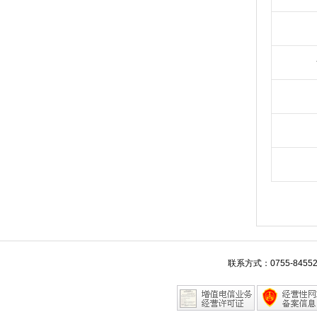
联系方式：0755-845