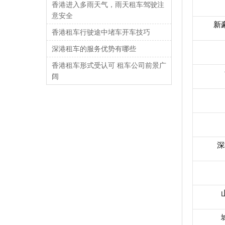
香港进入多雨天气，雨天租车驾驶注
意安全
新
香港租车行驶途中堵车开车技巧
深港租车的服务优势有哪些
香港租车形式受认可 租车公司前景广
阔
深