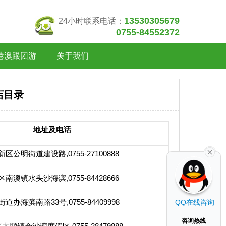
13530305679
24小时联系电话：
0755-84552372
港澳跟团游
关于我们
店目录
地址及电话
区公明街道建设路,0755-27100888
南澳镇水头沙海滨,0755-84428666
道办海滨南路33号,0755-84409998
QQ在线咨询
咨询热线