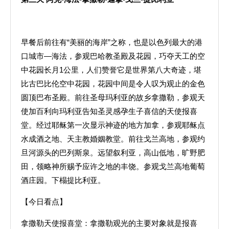
早餐后前往有“美丽的海岸”之称，也是以色列最大的港
口城市—海法，参观巴哈教圣殿及花园，巧夺天工的空
中花园长月1公里，人们赞誉它是世界第八大奇迹，堪
比古巴比伦空中花园，花园中间是令人叹为观止的金色
圆顶巴布圣殿。前往圣母玛利亚的故乡拿撒勒，参观天
使加百利向玛利亚告知圣灵感孕生子喜信的天使报喜
堂。经过耶稣第一次显示神迹的地方加拿，参观耶稣点
水成酒之地、天主教婚姻教堂。前往戈兰高地，参观约
旦河源头的巴列斯泉。远望叙利亚，高山低地，旷野肥
田，领略神所赐予应许之地的丰饶。参观戈兰高地葡萄
酒庄园。下榻提比利亚。
【今日看点】
拿撒勒天使报喜堂：拿撒勒观光的主要对象就是报喜