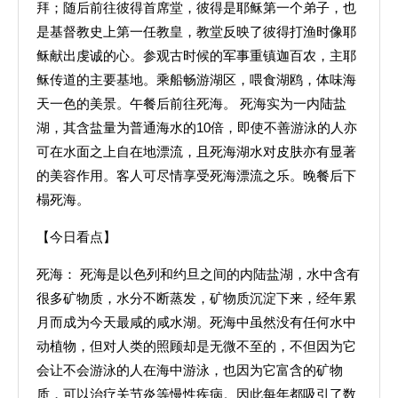
拜；随后前往彼得首席堂，彼得是耶稣第一个弟子，也
是基督教史上第一任教皇，教堂反映了彼得打渔时像耶
稣献出虔诚的心。参观古时候的军事重镇迦百农，主耶
稣传道的主要基地。乘船畅游湖区，喂食湖鸥，体味海
天一色的美景。午餐后前往死海。 死海实为一内陆盐
湖，其含盐量为普通海水的10倍，即使不善游泳的人亦
可在水面之上自在地漂流，且死海湖水对皮肤亦有显著
的美容作用。客人可尽情享受死海漂流之乐。晚餐后下
榻死海。
【今日看点】
死海： 死海是以色列和约旦之间的内陆盐湖，水中含有
很多矿物质，水分不断蒸发，矿物质沉淀下来，经年累
月而成为今天最咸的咸水湖。死海中虽然没有任何水中
动植物，但对人类的照顾却是无微不至的，不但因为它
会让不会游泳的人在海中游泳，也因为它富含的矿物
质，可以治疗关节炎等慢性疾病。因此每年都吸引了数