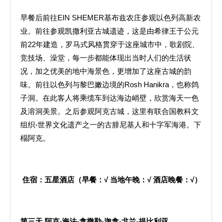
早餐后前往EIN SHEMER基布兹农庄参观以色列高新农
业。前往参观凯撒利亚古城遗迹，这是由希律王于公元
前22年建造，罗马式风格贯穿于这座城市中，歌剧院、
竞技场、澡堂，每一步都能体现出当时人们的生活状
况，加之优美的地中海景色，更增加了这座古城的韵
味。前往以色列与黎巴嫩边境的Rosh Hanikra，也称鸽
子洞。在此客人将乘缆车到达海边峭壁，欣赏海天一色
及溶洞美景。之后参观阿克古城，这里有联合国教科文
组织-世界文化遗产之一的古腓尼基人和十字军海港。下
榻阿克。
住宿：五星酒店（早餐：
√
当地午晚：
√
酒店晚餐：
√
）
第三天
阿克
-
海法
-
拿撒勒
-
迦拿
-
戈兰
-
提比利亚