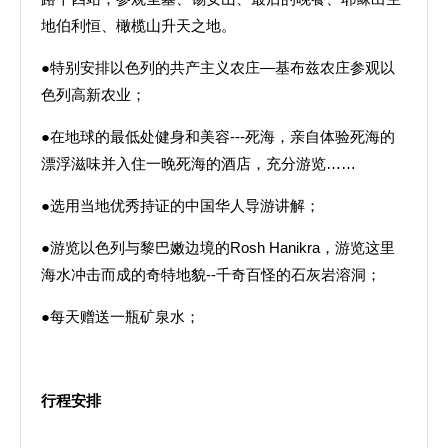
地伯利恒、橄榄山升天之地。
●特别安排以色列的共产主义农庄—基布兹农庄参观以
色列高新农业；
●在地球的最低处健身和美容---死海，亲自体验死海的
漂浮滋味并入住一晚死海的酒店，充分游览……
●选用当地优秀持证的中国华人导游讲解；
●游览以色列与黎巴嫩边境的Rosh Hanikra，游览这里
海水冲击而成的奇特地貌--千奇百怪的石灰岩溶洞；
●每天赠送一瓶矿泉水；
行程安排