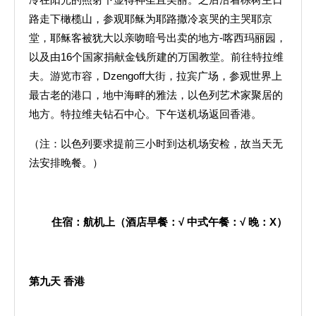
路走下橄榄山，参观耶稣为耶路撒冷哀哭的主哭耶京
堂，耶稣客被犹大以亲吻暗号出卖的地方-喀西玛丽园，
以及由16个国家捐献金钱所建的万国教堂。前往特拉维
夫。游览市容，Dzengoff大街，拉宾广场，参观世界上
最古老的港口，地中海畔的雅法，以色列艺术家聚居的
地方。特拉维夫钻石中心。下午送机场返回香港。
（注：以色列要求提前三小时到达机场安检，故当天无
法安排晚餐。）
住宿：航机上（酒店早餐：
√
中式午餐：
√
晚：
X
）
第九天
香港