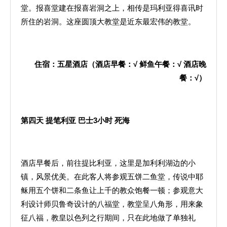
堂。报喜堂建在报喜岩洞之上，相传是玛利亚得喜讯时
所住的岩洞。这座圆顶大教堂是近东最宏伟的教堂。
住宿：五星酒店（酒店早餐：
√
鲜鱼午餐：
√
酒店晚
餐：
√
）
第四天
提笔利亚
巴士
3
小时
死海
酒店早餐后，前往提比利亚，这里是加利利湖边的小
镇，风景优美。在此客人将参观五饼二鱼堂，传说中耶
稣用五个饼和二条鱼让上千的教众饱餐一顿；参观意大
利设计师贝鲁奇设计的八福堂，教堂呈八角形，用来象
征八福，教皇以色列之行期间，只在此地做了单独礼