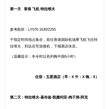
第一天
香港
飞机
特拉维夫
参考航班：LY076 1630/2250
于指定时间地点集合，前往香港国际机场乘飞机飞往特
拉维夫，到达后导游接机，下榻酒店休息。
（温馨提示：冬令时以色列晚中国6小时）
住宿：五星酒店（早：
X
午：
X
晚：
X
）
第二天：特拉维夫
-
基布兹
-
凯撒利亚
-
鸽子洞
-
阿克