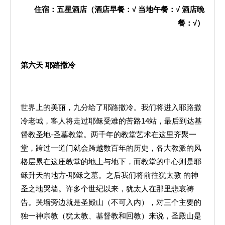
住宿：五星酒店（酒店早餐：
√
当地午餐：
√
酒店晚
餐：
√
）
第六天
耶路撒冷
世界上的美丽，九分给了耶路撒冷。我们将进入耶路撒
冷老城，客人将走过耶稣受难的苦路14站，最后到达基
督教圣地-圣墓教堂。两千年的教堂艺术在这里齐聚一
堂，跨过一道门就会跨越数百年的历史，各大教派的风
格层累在这座教堂的地上与地下，而教堂的中心则是耶
稣升天的地方-耶稣之墓。之后我们将前往犹太教 的神
圣之地哭墙。许多个世纪以来，犹太人在那里悲哀祷
告。哭墙旁边就是圣殿山（不可入内），对三个主要的
独一神宗教（犹太教、基督教和回教）来说，圣殿山是