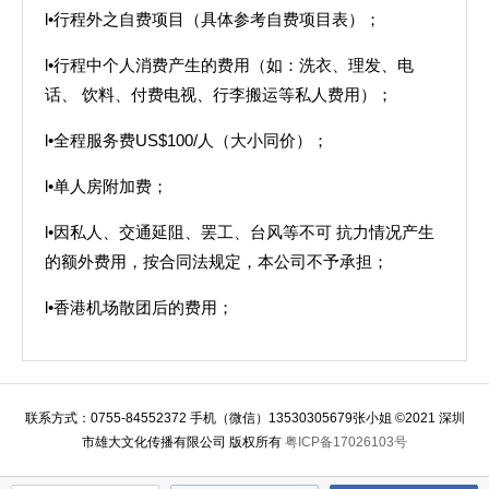
l•行程外之自费项目（具体参考自费项目表）；
l•行程中个人消费产生的费用（如：洗衣、理发、电
话、 饮料、付费电视、行李搬运等私人费用）；
l•全程服务费US$100/人（大小同价）；
l•单人房附加费；
l•因私人、交通延阻、罢工、台风等不可 抗力情况产生
的额外费用，按合同法规定，本公司不予承担；
l•香港机场散团后的费用；
联系方式：0755-84552372 手机（微信）13530305679张小姐 ©2021 深圳
市雄大文化传播有限公司 版权所有
粤ICP备17026103号