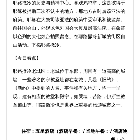
耶路撒冷的历史与精神中心。参观鸡鸣堂，这是彼得于
耶稣被捕后三次不认主的地方，那地方古时属该亚法的
府第。耶稣在大祭司该亚法的府第中受审讯和被监禁。
前往国会山，外观以色列国会大厦及最高法院，在象征
以色列的大七烛台拍照留念。在耶路撒冷新城的街区自
由活动。下榻耶路撒冷。
【今日看点】
耶路撒冷老城区：老城位于东部，周围有一道高高的城
墙，一些著名的宗教圣址都在老城，凡是《旧约》、
《新约》中提到的人名、事件和有关地方，均一一呈
现，建有相应的教堂和殿宇，如哭墙，苦路，伊斯兰教
圣殿山等。耶路撒冷也是世界上重要的旅游城市之一。
住宿：五星酒店（酒店早餐：
√
当地午餐：
√
酒店晚
餐：
√
）