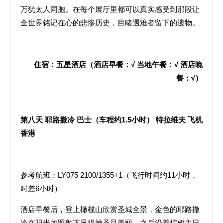
万犹太人同胞。在每个展厅里都可以真实感受到那段让
全世界铭记在心的悲惨历史，目睹遇难者留下的遗物。
住宿：五星酒店（酒店早餐：
√
当地午餐：
√
酒店晚
餐：
√
）
第八天
耶路撒冷
巴士（车程约
1.5
小时）
特拉维夫
飞机
香港
参考航班：LY075 2100/1355+1（飞行时间约11小时，
时差6小时）
酒店早餐后，登上橄榄山欣赏圣城全景，金色的耶路撒
冷在阳光的照射下显得神圣且美丽。之后沿着棕树主日