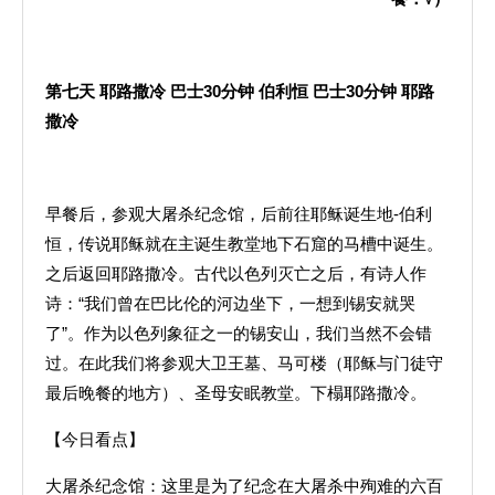
第七天
耶路撒冷
巴士
30
分钟
伯利恒
巴士
30
分钟
耶路
撒冷
早餐后，参观大屠杀纪念馆，后前往耶稣诞生地-伯利
恒，传说耶稣就在主诞生教堂地下石窟的马槽中诞生。
之后返回耶路撒冷。古代以色列灭亡之后，有诗人作
诗：“我们曾在巴比伦的河边坐下，一想到锡安就哭
了”。作为以色列象征之一的锡安山，我们当然不会错
过。在此我们将参观大卫王墓、马可楼（耶稣与门徒守
最后晚餐的地方）、圣母安眠教堂。下榻耶路撒冷。
【今日看点】
大屠杀纪念馆：这里是为了纪念在大屠杀中殉难的六百