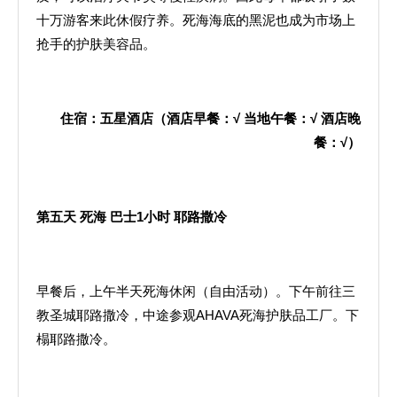
十万游客来此休假疗养。死海海底的黑泥也成为市场上
抢手的护肤美容品。
住宿：五星酒店（酒店早餐：
√
当地午餐：
√
酒店晚
餐：
√
）
第五天
死海
巴士
1
小时
耶路撒冷
早餐后，上午半天死海休闲（自由活动）。下午前往三
教圣城耶路撒冷，中途参观AHAVA死海护肤品工厂。下
榻耶路撒冷。