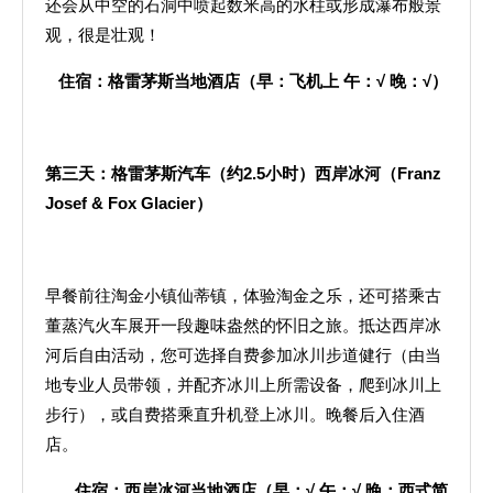
还会从中空的石洞中喷起数米高的水柱或形成瀑布般景
观，很是壮观！
住宿：格雷茅斯当地酒店（早：飞机上
午：
√
晚：
√
）
第三天：格雷茅斯汽车（约
2.5
小时）西岸冰河（
Franz
Josef & Fox Glacier
）
早餐前往淘金小镇仙蒂镇，体验淘金之乐，还可搭乘古
董蒸汽火车展开一段趣味盎然的怀旧之旅。抵达西岸冰
河后自由活动，您可选择自费参加冰川步道健行（由当
地专业人员带领，并配齐冰川上所需设备，爬到冰川上
步行），或自费搭乘直升机登上冰川。晚餐后入住酒
店。
住宿：西岸冰河当地酒店（早：
√
午：
√
晚：西式简