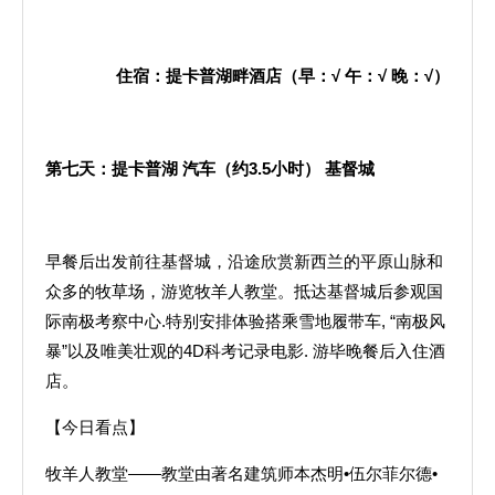
住宿：提卡普湖畔酒店（早：
√
午：
√
晚：
√
）
第七天：提卡普湖
汽车（约
3.5
小时）
基督城
早餐后出发前往基督城，沿途欣赏新西兰的平原山脉和
众多的牧草场，游览牧羊人教堂。抵达基督城后参观国
际南极考察中心.特别安排体验搭乘雪地履带车, “南极风
暴”以及唯美壮观的4D科考记录电影. 游毕晚餐后入住酒
店。
【今日看点】
牧羊人教堂——教堂由著名建筑师本杰明•伍尔菲尔德•