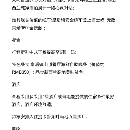
西兰纯净湖泊展开一段心灵对话;
最具观赏价值的缆车:皇后镇安全缆车登上博士峰, 无敌
美景360°全接触；
餐食
行程所列中式正餐提高至6菜一汤;
特色餐食:皇后镇山顶餐厅海鲜自助晚餐（价值约
RMB350）; 品尝新西兰高地美味鲑鱼.
酒店
全程采用多采用4星酒店或当地能提供的住宿条件最好
酒店。酒店环境舒适;
独家安排入住提卡普湖畔当地五星酒店.
购物