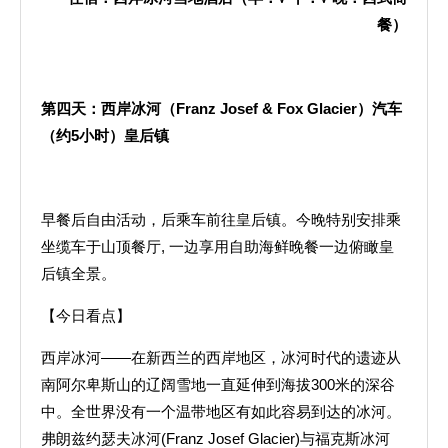
餐）
第四天：西岸冰河（
Franz Josef & Fox Glacier
）汽车
（约
5
小时）皇后镇
早餐后自由活动，后乘车前往皇后镇。今晚特别安排乘
坐缆车于山顶餐厅, 一边享用自助海鲜晚餐一边俯瞰皇
后镇全景。
【今日看点】
西岸冰河——在新西兰的西岸地区，冰河时代的遗迹从
南阿尔卑斯山的辽阔雪地一直延伸到海拔300米的深谷
中。全世界没有一个温带地区有如此容易到达的冰河。
弗朗兹约瑟夫冰河(Franz Josef Glacier)与福克斯冰河