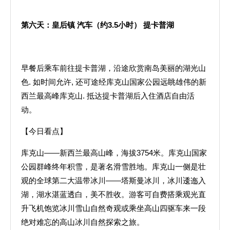
第六天：皇后镇
汽车（约
3.5
小时）
提卡普湖
早餐后乘车前往提卡普湖，沿途欣赏南岛美丽的湖光山
色. 如时间允许, 还可途经库克山国家公园远眺雄伟的新
西兰最高峰库克山. 抵达提卡普湖后入住酒店自由活
动。
【今日看点】
库克山——新西兰最高山峰，海拔3754米。库克山国家
公园群峰终年积雪，是著名滑雪胜地。库克山一侧是壮
观的全球第二大温带冰川——塔斯曼冰川，冰川逶迤入
湖，湖水湛蓝透白，美不胜收。游客可自费搭乘观光直
升飞机饱览冰川雪山自然奇观或乘坐高山四驱车来一段
绝对难忘的高山冰川自然探索之旅。