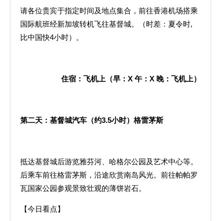
请各位贵宾于指定时间及地点集合，前往香港机场搭乘
国际航班经新加坡转机飞往基督城。（时差：夏令时,
比中国快4小时）。
住宿：飞机上（早：
X
午：
X
晚：飞机上）
第二天：基督城汽车（约
3.5
小时）格雷茅斯
抵达基督城后游览雅芬河、哈格尔公园及艺术中心等。
后乘车前往格雷茅斯，沿途欣赏南岛风光。前往帕帕罗
瓦国家公园参观景致壮观的薄饼岩石。
【今日看点】