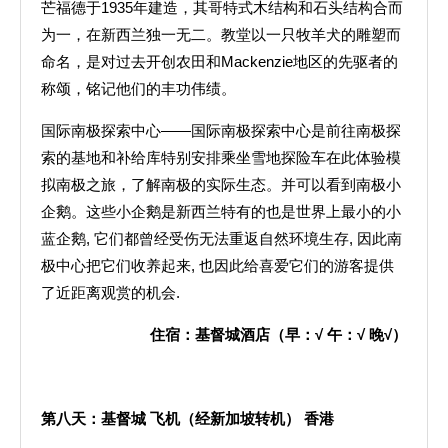
芒福德于1935年建造，其哥特式木结构和石头结构合而
为一，在新西兰独一无二。教堂以一只牧羊犬的雕塑而
命名，是对过去开创农田和Mackenzie地区的先驱者的
称颂，铭记他们的丰功伟绩。
国际南极探索中心——国际南极探索中心是前往南极探
索的基地和补给库特别安排乘坐雪地探险车在此体验模
拟南极之旅，了解南极的实际生态。并可以看到南极小
企鹅。这些小企鹅是新西兰特有的也是世界上最小的小
蓝企鹅, 它们都曾经受伤无法重返自然环境生存, 因此南
极中心把它们收养起来, 也因此给喜爱它们的游客提供
了近距离观赏的机会.
住宿：基督城酒店（早：
√
午：
√
晚
√
）
第八天：基督城
飞机（经新加坡转机）
香港