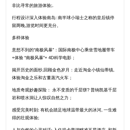
非比寻常的旅游体验;.
行程设计深入体验南岛: 南半球小瑞士之称的皇后镇停
留两晚,游览时间更充分。
多样体验
意想不到的“南极风暴”：国际南极中心乘坐雪地履带车
+体验 “南极风暴”+ 4D科学电影；
揭开历史的面纱,回顾金色岁月：走近淘金小镇仙蒂镇,
体验淘金之乐和古董蒸汽火车；
地质奇观妙趣探险： 永不变质的千层饼? 普纳凯基千层
岩和喷水洞让人惊叹自然之力；
感受完美时刻: 有机会踏足地球温带最大的冰河, 一生难
得的壮观体验;
人与自然的心灵对话: 入住提卡普湖畔准五星酒店, 和新