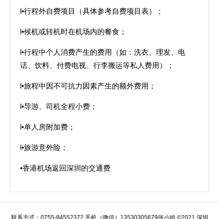
l•行程外自费项目（具体参考自费项目表）；
l•候机或转机时在机场内的餐食；
l•行程中个人消费产生的费用（如：洗衣、理发、电
话、饮料、付费电视、行李搬运等私人费用）；
l•旅程中因不可抗力因素产生的额外费用；
l•导游、司机全程小费；
l•单人房附加费；
l•旅游意外险；
•香港机场返回深圳的交通费
联系方式：0755-84552372 手机（微信）13530305679张小姐 ©2021 深圳