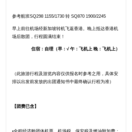
参考航班SQ298 1155/1730 转 SQ870 1900/2245
早上前往机场经新加坡转机飞返香港。晚上抵达香港机
场后散团，行程圆满结束！
住宿：自理（早：
√
午：飞机上
晚：飞机上）
（此旅游行程及游览内容仅供报名时参考之用，具体安
排以出发前发放的出团通知书中最终确认行程为准）
【团费已含】
•全程经济舱团体机票、机场税、保安税及燃油附加费；