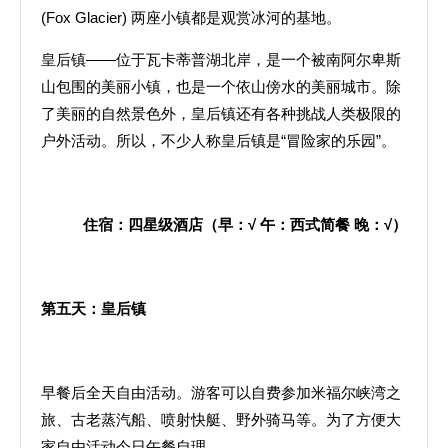
(Fox Glacier) 两座小镇都是观赏冰河的基地。
皇后镇——位于瓦卡蒂普湖北岸，是一个被南阿尔卑斯
山包围的美丽小镇，也是一个依山傍水的美丽城市。除
了美丽的自然景色外，皇后镇还有各种挑战人类极限的
户外活动。所以，不少人称皇后镇是“冒险家的乐园”。
住宿：四星级酒店（早：
√
午：西式简餐
晚：
√
）
第五天：皇后镇
早餐后全天自由活动。游客可以自费参加米福尔峡湾之
旅、古老蒸汽船、喷射快艇、野外骑马等。为了方便大
家自由活动今日午餐自理。