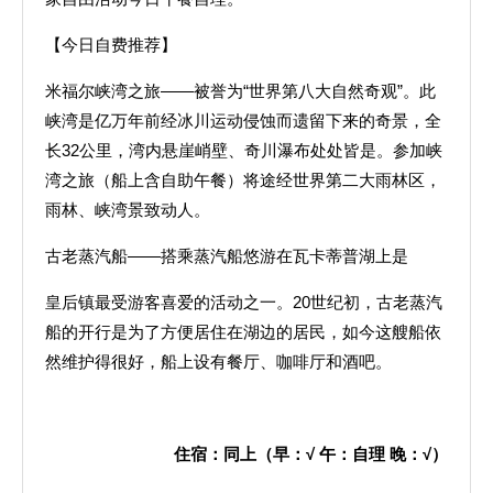
【今日自费推荐】
米福尔峡湾之旅——被誉为“世界第八大自然奇观”。此
峡湾是亿万年前经冰川运动侵蚀而遗留下来的奇景，全
长32公里，湾内悬崖峭壁、奇川瀑布处处皆是。参加峡
湾之旅（船上含自助午餐）将途经世界第二大雨林区，
雨林、峡湾景致动人。
古老蒸汽船——搭乘蒸汽船悠游在瓦卡蒂普湖上是
皇后镇最受游客喜爱的活动之一。20世纪初，古老蒸汽
船的开行是为了方便居住在湖边的居民，如今这艘船依
然维护得很好，船上设有餐厅、咖啡厅和酒吧。
住宿：同上（早：
√
午：自理
晚：
√
）