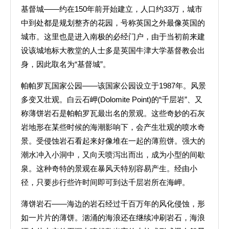
基督城——约在150年前开始建立，人口约33万，城市
中到处都是规划整齐的花园，号称英国之外最像英国的
城市。这里也是进入南极的必经门户，由于当初前来建
设该城地标大教堂的人士多是英国牛津大学基督教会出
身，因此取名为“基督城”。
帕帕罗瓦国家公园——该国家公园设立于1987年。风景
多变又壮观。白云石岬(Dolomite Point)的“千层岩”、又
称薄饼岩石是帕帕罗瓦最出名的景观。这些奇妙的石灰
岩地形在某些时候的海潮影响下，会产生壮观的喷水奇
景。受侵蚀岩石看起来好像堆在一起的薄煎饼。强大的
潮水冲入小洞中，又向天喷泻出而出，成为小型的间歇
泉。这种奇特的景观在暴风天特别容易产生。经由小
径，只要步行些许时间即可到达千层岩所在海岬。
薄饼岩石——海边的岩石经过千百万年的风化侵蚀，形
如一片片的薄饼。汹涌的海浪还在继续冲刷岩石，海浪