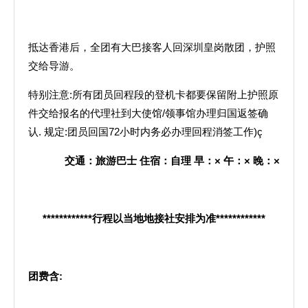
抵达香港后，全团有大巴接客人回深圳皇岗散团，护照
交给导游。
特别注意:所有团员回程段的登机卡都要保留附上护照原
件交给报名的代理社到大使馆/领事馆办理归国返签确
认. 规定:团员回国72小时内务必办理回程消签工作)ç
交通：旅游巴士
住宿：自理
早：
×
午：
×
晚：
×
************
行程以当地地接社安排为准
************
团费含
: