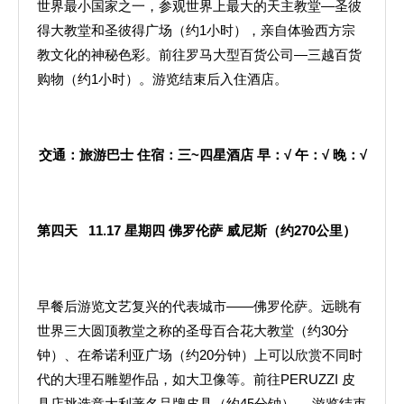
世界最小国家之一，参观世界上最大的天主教堂—圣彼
得大教堂和圣彼得广场（约1小时），亲自体验西方宗
教文化的神秘色彩。前往罗马大型百货公司—三越百货
购物（约1小时）。游览结束后入住酒店。
交通：旅游巴士
住宿：三
~
四星酒店
早：
√
午：
√
晚：
√
第四天
11.17
星期四
佛罗伦萨
威尼斯（约
270
公里）
早餐后游览文艺复兴的代表城市——佛罗伦萨。远眺有
世界三大圆顶教堂之称的圣母百合花大教堂（约30分
钟）、在希诺利亚广场（约20分钟）上可以欣赏不同时
代的大理石雕塑作品，如大卫像等。前往PERUZZI 皮
具店挑选意大利著名品牌皮具（约45分钟）。 游览结束