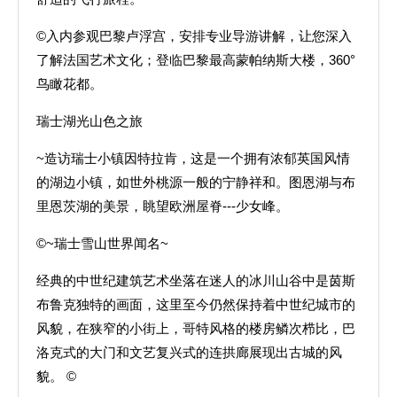
©入内参观巴黎卢浮宫，安排专业导游讲解，让您深入
了解法国艺术文化；登临巴黎最高蒙帕纳斯大楼，360°
鸟瞰花都。
瑞士湖光山色之旅
~造访瑞士小镇因特拉肯，这是一个拥有浓郁英国风情
的湖边小镇，如世外桃源一般的宁静祥和。图恩湖与布
里恩茨湖的美景，眺望欧洲屋脊---少女峰。
©~瑞士雪山世界闻名~
经典的中世纪建筑艺术坐落在迷人的冰川山谷中是茵斯
布鲁克独特的画面，这里至今仍然保持着中世纪城市的
风貌，在狭窄的小街上，哥特风格的楼房鳞次栉比，巴
洛克式的大门和文艺复兴式的连拱廊展现出古城的风
貌。 ©