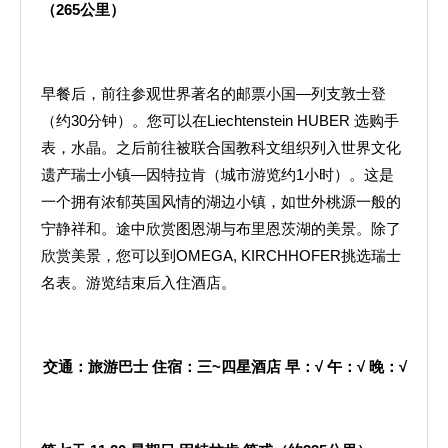
（
265
公里）
早餐后，前往参观世界著名的邮票小国—列支敦士登
（约30分钟）。您可以在Liechtenstein HUBER 选购手
表，水晶。之后前往被联合国教科文组织列入世界文化
遗产瑞士小镇—因特拉肯（城市游览约1小时）。这是
一个拥有浓郁英国风情的湖边小镇，如世外桃源一般的
宁静祥和。途中欣赏图恩湖与布里恩茨湖的美景。除了
欣赏美景，您可以到OMEGA, KIRCHHOFER挑选瑞士
名表。游览结束后入住酒店。
交通：旅游巴士
住宿：三
~
四星酒店
早：
√
午：
√
晚：
√