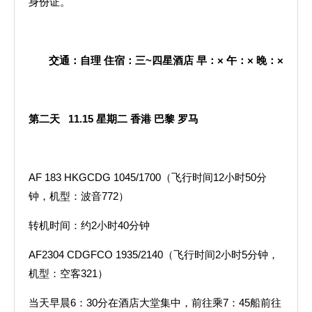
身份证。
交通：自理
住宿：三
~
四星酒店
早：
×
午：
×
晚：
×
第二天
11.15
星期二
香港
巴黎
罗马
AF 183 HKGCDG 1045/1700（飞行时间12小时50分
钟，机型：波音772）
转机时间：约2小时40分钟
AF2304 CDGFCO 1935/2140（飞行时间2小时5分钟，
机型：空客321）
当天早晨6：30分在酒店大堂集中，前往乘7：45船前往