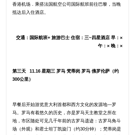
香港机场．乘搭法国航空公司国际航班前往巴黎，当晚
抵达后入住酒店。
交通：国际航班+ 旅游巴士 住宿：三~四星酒店 早：×
午：× 晚：×
第三天
11.16
星期三
罗马
梵蒂岗
罗马
佛罗伦萨（约
300
公里）
早餐后开始游览意大利首都和西方文化的发源地—罗
马。罗马有着悠久的历史，亦是罗马天主教堂之所在
地，市区随处可见几千年前的古罗马遗迹：古罗马角斗
场（外观）和君士坦丁凯旋门（约30分钟）；梵蒂岗是