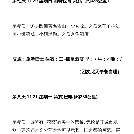
第七天
11.20
星期日
因特拉肯
第戎（约
335
公里）
早餐后，远眺欧洲著名雪山—少女峰。之后乘车前往法
国小镇第戎，小镇漫游。之后入住酒店。
交通：旅游巴士
住宿：三
~
四星酒店
早：
√
午：
×
晚：
√
（团友此天午餐自理）
第八天
11.21
星期一
第戎
巴黎
(
约
250
公里
)
早餐后，游览有 “花都”的美誉的巴黎, 无论是其城市规
划，建筑还是文化艺术均可显示其一国之都的风范。穿