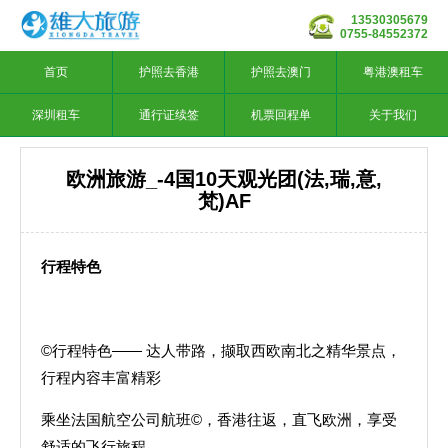
13530305679
0755-84552372
首页
护照去香港
护照去澳门
粤港澳租车
深圳租车
通行证续签
机票回程单
关于我们
欧洲旅游_-4国10天观光团(法,瑞,意,
梵)AF
行程特色
©行程特色—— 达人带路，撷取西欧南北之精华景点，
行程内容丰富精彩
乘坐法国航空公司航班©，香港往返，直飞欧洲，享受
舒适的飞行旅程。