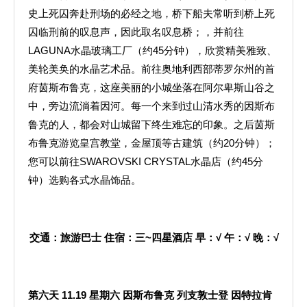
史上死囚奔赴刑场的必经之地，桥下船夫常听到桥上死
囚临刑前的叹息声，因此取名叹息桥；，并前往
LAGUNA水晶玻璃工厂（约45分钟），欣赏精美雅致、
美轮美奂的水晶艺术品。前往奥地利西部蒂罗尔州的首
府茵斯布鲁克，这座美丽的小城坐落在阿尔卑斯山谷之
中，旁边流淌着因河。每一个来到过山清水秀的因斯布
鲁克的人，都会对山城留下终生难忘的印象。之后茵斯
布鲁克游览皇宫教堂，金屋顶等古建筑（约20分钟）；
您可以前往SWAROVSKI CRYSTAL水晶店（约45分
钟）选购各式水晶饰品。
交通：旅游巴士
住宿：三
~
四星酒店
早：
√
午：
√
晚：
√
第六天
11.19
星期六
因斯布鲁克
列支敦士登
因特拉肯