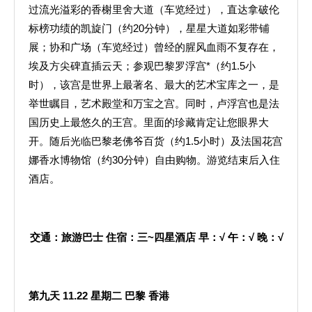
过流光溢彩的香榭里舍大道（车览经过），直达拿破伦
标榜功绩的凯旋门（约20分钟），星星大道如彩带铺
展；协和广场（车览经过）曾经的腥风血雨不复存在，
埃及方尖碑直插云天；参观巴黎罗浮宫*（约1.5小
时），该宫是世界上最著名、最大的艺术宝库之一，是
举世瞩目，艺术殿堂和万宝之宫。同时，卢浮宫也是法
国历史上最悠久的王宫。里面的珍藏肯定让您眼界大
开。随后光临巴黎老佛爷百货（约1.5小时）及法国花宫
娜香水博物馆（约30分钟）自由购物。游览结束后入住
酒店。
交通：旅游巴士
住宿：三
~
四星酒店
早：
√
午：
√
晚：
√
第九天
11.22
星期二
巴黎
香港