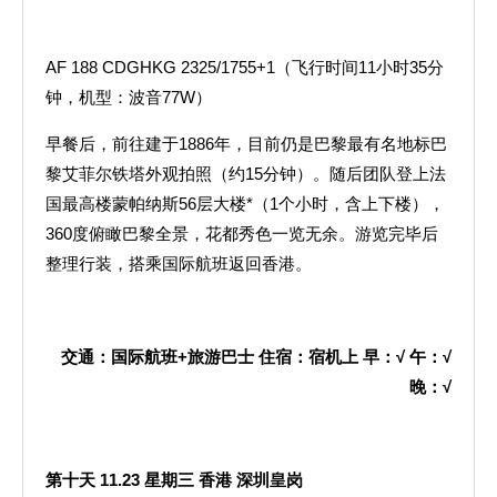
AF 188 CDGHKG 2325/1755+1（飞行时间11小时35分
钟，机型：波音77W）
早餐后，前往建于1886年，目前仍是巴黎最有名地标巴
黎艾菲尔铁塔外观拍照（约15分钟）。随后团队登上法
国最高楼蒙帕纳斯56层大楼*（1个小时，含上下楼），
360度俯瞰巴黎全景，花都秀色一览无余。游览完毕后
整理行装，搭乘国际航班返回香港。
交通：国际航班
+
旅游巴士
住宿：宿机上
早：
√
午：
√
晚：
√
第十天
11.23
星期三
香港
深圳皇岗