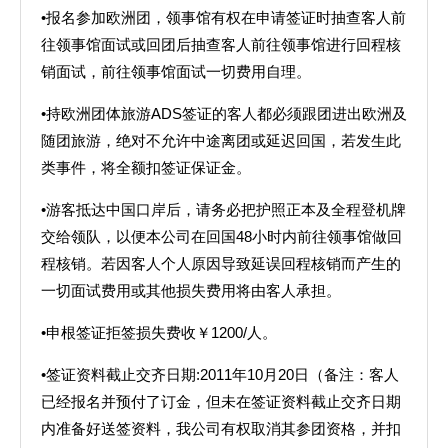
•报名参加欧洲团，领事馆有权在申请签证时抽查客人前
往领事馆面试或回团后抽查客人前往领事馆进行回程核
销面试，前往领事馆面试一切费用自理。
•持欧洲团体旅游ADS签证的客人都必须跟团进出欧洲及
随团旅游，绝对不允许中途离团或延迟回国，若发生此
类事件，将全额扣签证保证金。
•游客抵达中国口岸后，请务必把护照正本及全程登机牌
交给领队，以便本公司在回国48小时内前往领事馆做回
程核销。若因客人个人原因导致延误回程核销而产生的
一切面试费用或其他损失费用将由客人承担。
•申根签证拒签损失费收￥1200/人。
•签证资料截止交齐日期:2011年10月20日（备注：客人
已经报名并预付了订金，但未在签证资料截止交齐日期
内准备好送签资料，我公司有权取消其参团资格，并扣