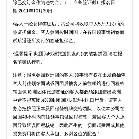
除已交订金作为违约金。）；自备签证截止报名日
期:2011年10月30日。
•客人一经获得签证后，我公司将收取每人5万人民币的
签证担保金。客人参团按时回国，在各国领事馆销签面
试后退还所支付的签证担保金。
•温馨提示:此团为欧洲旅游批发商()的散客拼团,请在报
名前确认行程.
注意：报名参加欧洲团的客人,领事馆有权在出发前抽查
客人前往领馆面试或回团后抽客人前往领馆进行回程核
销面试.欧洲团体旅游签证的客人都必须跟团进出欧洲,
中途不得离团,必须跟团回国.抵达中国口岸后，请客人
务必把护照正本及回程登机牌交给领队，以便本公司在
回国48小时内前往领事馆做回程核销。若因客人个人原
因导致延误回程核销，因此产生的一切面试费用或其他
损失费用将由客人承担。多谢各位的配合！