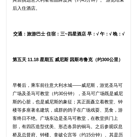
后入住酒店。
交通：旅游巴士
住宿：三
~
四星酒店
早：
√
午：
√
晚：
√
第五天
11.18
星期五
威尼斯
因斯布鲁克（约
300
公里）
早餐后，乘车前往意大利水城——威尼斯，游览圣马可
广场及圣马可教堂（约30分钟），圣马可广场既是威尼
斯的心脏，也是威尼斯的象征；其正面矗立着教堂、钟
楼等多座著名建筑，成群的鸽子在广场戏耍、觅食，游
客终日不绝。广场东边是圣马可教堂，在教堂拱门上
部，有四匹造型优美、形态各异的铜马。之后参观叹息
桥及总督府、钟楼、拿破仑宫等（约15分钟）、其是历