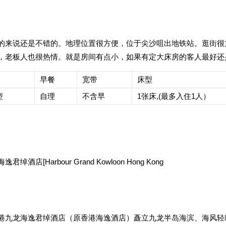
的来说还是不错的。地理位置很方便，位于尖沙咀出地铁站。逛街很
，老板人也很热情。就是房间有点小，如果有定大床房的客人最好还
早餐
宽带
床型
型
自理
不含早
1张床,(最多入住1人）
绰酒店[Harbour Grand Kowloon Hong Kong
港九龙海逸君绰酒店（原香港海逸酒店）矗立九龙半岛海滨、海风轻