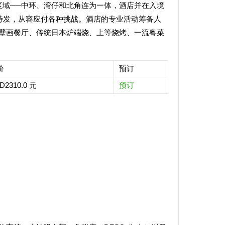
区域──中环、湾仔和北角连为一体，酒店并在入境
势待发，从容应付各种挑战。酒店的专业活动筹备人
壁画餐厅、传统日本炉端烧、上等烧烤、一流粤菜
价
预订
2310.0 元
预订