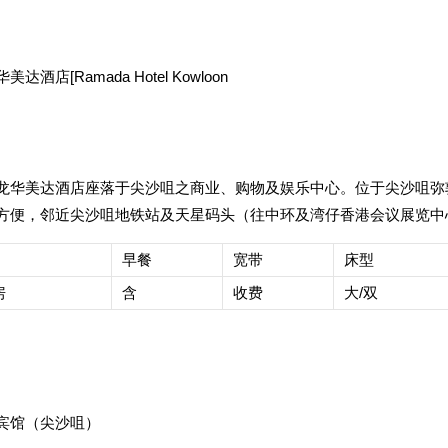
达酒店[Ramada Hotel Kowloon
龙华美达酒店座落于尖沙咀之商业、购物及娱乐中心。位于尖沙咀弥
方便，邻近尖沙咀地铁站及天星码头（往中环及湾仔香港会议展览中
早餐
宽带
床型
房
含
收费
大/双
宾馆（尖沙咀）