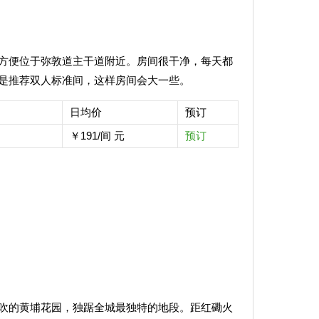
方便位于弥敦道主干道附近。房间很干净，每天都
是推荐双人标准间，这样房间会大一些。
日均价
预订
￥191/间 元
预订
吹的黄埔花园，独踞全城最独特的地段。距红磡火