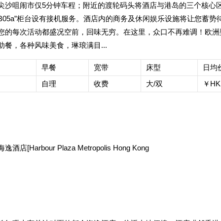
尖沙咀闹市仅5分钟车程；附近的渡轮码头将酒店与港岛的三个核心
“B05a”柜台设有接机服务。酒店内的商务及休闲娱乐设施将让您蓄
您的每次活动都盛况空前，回味无穷。在这里，众口不再难调！欧洲
助餐，各种风味美食，琳琅满目...
早餐
宽带
床型
日均
自理
收费
大/双
￥HKD
店[Harbour Plaza Metropolis Hong Kong