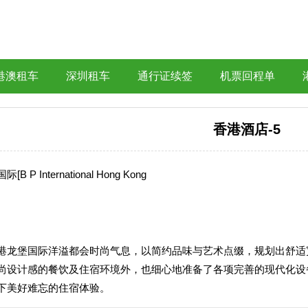
港澳租车
深圳租车
通行证续签
机票回程单
香港酒店-5
B P International Hong Kong
港龙堡国际洋溢都会时尚气息，以简约品味与艺术点缀，规划出舒适
尚设计感的餐饮及住宿环境外，也细心地准备了各项完善的现代化设
下美好难忘的住宿体验。