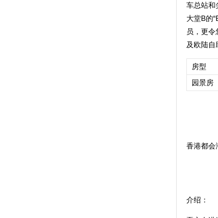
车总站和
大堂B的
员，更令
及欧陆自
房型
园景房
香港都会海逸酒
介绍：