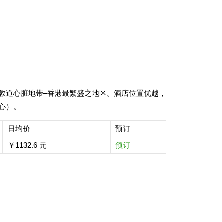
敦道心脏地带–香港最繁盛之地区。酒店位置优越，
心）。
日均价
预订
￥1132.6 元
预订