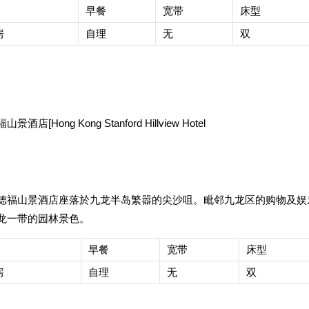
早餐
宽带
床型
房
自理
无
双
酒店[Hong Kong Stanford Hillview Hotel
德福山景酒店座落於九龙半岛繁嚣的尖沙咀。毗邻九龙区的购物及娱
龙一带的园林景色。
早餐
宽带
床型
房
自理
无
双