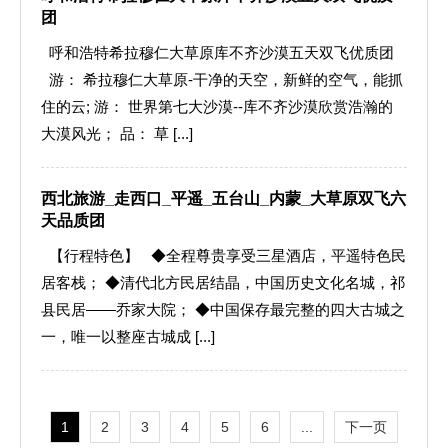
团
呼和浩特希拉穆仁大草原库不齐沙漠五天双飞优质团
游： 希拉穆仁大草原-干净的天空，新鲜的空气，能抓
住的云; 游： 世界第七大沙漠--库不齐沙漠欣赏浩瀚的
大漠风光； 品： 草 [...]
西北旅游_走西口_平遥_五台山_内蒙_大草原双飞六
天品质团
【行程特色】 ◆全程尊贵享受三星酒店，平遥特色民
居客栈； ◆清代北方民居结晶，中国历史文化名城，祁
县民居——乔家大院； ◆中国保存最完整的四大古城之
一，唯一以整座古城成 [...]
1
2
3
4
5
6
...
下一页